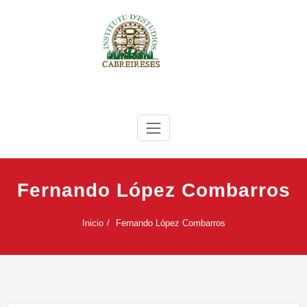
Saltar
al
contenido
IEC
Instituto de Estudios Cabreireses
Fernando López Combarros
Inicio
Fernando López Combarros