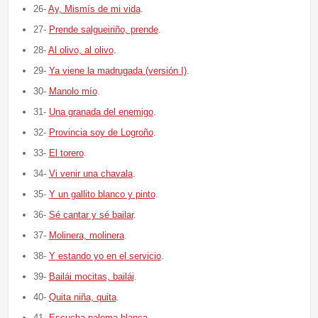
26-
Ay, Mismís de mi vida
.
27-
Prende salgueiriño, prende
.
28-
Al olivo, al olivo
.
29-
Ya viene la madrugada (versión I)
.
30-
Manolo mío
.
31-
Una granada del enemigo
.
32-
Provincia soy de Logroño
.
33-
El torero
.
34-
Vi venir una chavala
.
35-
Y un gallito blanco y pinto
.
36-
Sé cantar y sé bailar
.
37-
Molinera, molinera
.
38-
Y estando yo en el servicio
.
39-
Bailái mocitas, bailái
.
40-
Quita niña, quita
.
41-
Escucha paloma blanca
.