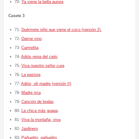
70-
Ya viene la bella aurora
.
Casete 3
71-
Duérmete niño que viene el coco (versión 2).
72-
Daime vino
.
73-
Carmelita
.
74-
Adiós reina del cielo
.
75-
Viva nuestro señor cura
.
76-
La pastora
.
77-
Adiós, oh madre (versión II)
.
78-
Madre mía
.
79-
Canción de bodas
.
80-
La chica más guapa
.
81-
Viva la montaña, viva
.
82-
Jardinero
.
83-
Pañuelito, pañuelito
.