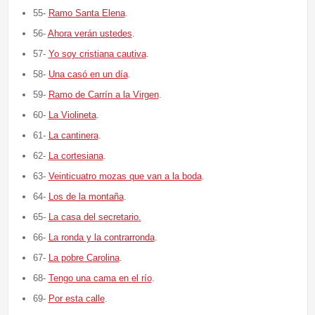
55-
Ramo Santa Elena
.
56-
Ahora verán ustedes
.
57-
Yo soy cristiana cautiva
.
58-
Una casó en un día
.
59-
Ramo de Carrín a la Virgen
.
60-
La Violineta
.
61-
La cantinera
.
62-
La cortesiana
.
63-
Veinticuatro mozas que van a la boda
.
64-
Los de la montaña
.
65-
La casa del secretario.
66-
La ronda y la contrarronda
.
67-
La pobre Carolina
.
68-
Tengo una cama en el río
.
69-
Por esta calle
.