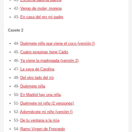
42-
Vengo de moler, morena
.
43-
En casa del rey mi padre
.
Casete 2
44-
Duérmete niño que viene el coco (versión I)
.
45-
Cuatro esquinas tiene Cádiz
.
46-
Ya viene la madrugada (versión 2)
.
47-
La saya de Carolina
.
48-
Del otro lado del río
.
49-
Duérmete niña
.
50-
En Madrid hay una niña
.
51-
Duérmete mi niño (2 versiones)
.
52-
Adormécete mi niño (versión I)
.
53-
De tu ventana a la mía
.
54-
Ramo Virgen de Fresnedo
.