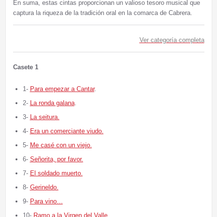
En suma, estas cintas proporcionan un valioso tesoro musical que
captura la riqueza de la tradición oral en la comarca de Cabrera.
Ver categoría completa
Casete 1
1-
Para empezar a Cantar
.
2-
La ronda galana
.
3-
La seitura.
4-
Era un comerciante viudo.
5-
Me casé con un viejo.
6-
Señorita, por favor.
7-
El soldado muerto.
8-
Gerineldo.
9-
Para vino…
10-
Ramo a la Virgen del Valle
.