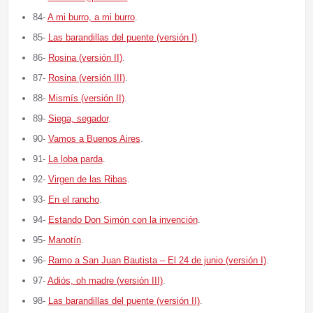
84-
A mi burro, a mi burro
.
85-
Las barandillas del puente (versión I)
.
86-
Rosina (versión II)
.
87-
Rosina (versión III)
.
88-
Mismís (versión II)
.
89-
Siega, segador
.
90-
Vamos a Buenos Aires
.
91-
La loba parda
.
92-
Virgen de las Ribas
.
93-
En el rancho
.
94-
Estando Don Simón con la invención
.
95-
Manotín
.
96-
Ramo a San Juan Bautista – El 24 de junio (versión I)
.
97-
Adiós, oh madre (versión III)
.
98-
Las barandillas del puente (versión II)
.