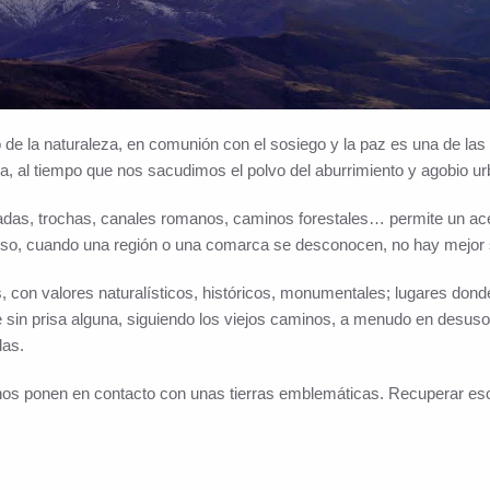
e la naturaleza, en comunión con el sosiego y la paz es una de las 
, al tiempo que nos sacudimos el polvo del aburrimiento y agobio u
das, trochas, canales romanos, caminos forestales… permite un ace
 eso, cuando una región o una comarca se desconocen, no hay mejor s
 con valores naturalísticos, históricos, monumentales; lugares donde 
e sin prisa alguna, siguiendo los viejos caminos, a menudo en desuso
das.
os ponen en contacto con unas tierras emblemáticas. Recuperar esos