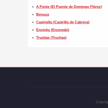
A Ponte (El Puente de Domingo Flórez)
Benuza
Castriellu (Castrillo de Cabrera)
Encinéu (Encinedo)
Trueitas (Truchas)
Copyrig