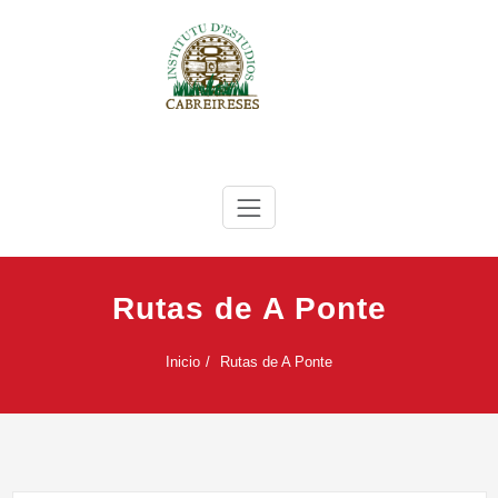
Saltar
al
contenido
IEC
Instituto de Estudios Cabreireses
Rutas de A Ponte
Inicio
Rutas de A Ponte