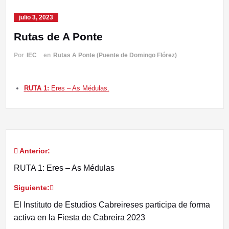
julio 3, 2023
Rutas de A Ponte
Por
IEC
en
Rutas A Ponte (Puente de Domingo Flórez)
RUTA 1:
Eres – As Médulas.
Anterior:
Navegación
RUTA 1: Eres – As Médulas
de
Siguiente:
entradas
El Instituto de Estudios Cabreireses participa de forma
activa en la Fiesta de Cabreira 2023