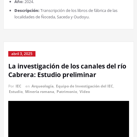
Año:
2024.
Descripción:
Transcripción de los libros de fábrica de las
localidades de Ñoceda, Saceda y Oudoyu.
abril 3, 2025
La investigación de los canales del río
Cabrera: Estudio preliminar
Por
IEC
en
Arqueología
,
Equipo de Investigación del IEC
,
Estudio
,
Minería romana
,
Patrimonio
,
Vídeo