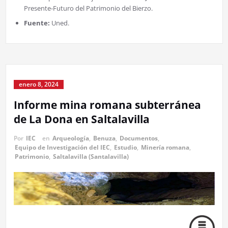
Presente-Futuro del Patrimonio del Bierzo.
Fuente:
Uned.
enero 8, 2024
Informe mina romana subterránea
de La Dona en Saltalavilla
Por
IEC
en
Arqueología
,
Benuza
,
Documentos
,
Equipo de Investigación del IEC
,
Estudio
,
Minería romana
,
Patrimonio
,
Saltalavilla (Santalavilla)