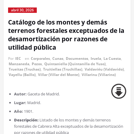
abril 30, 2026
Catálogo de los montes y demás
terrenos forestales exceptuados de la
desamortización por razones de
utilidad pública
Por
IEC
en
Corporales
,
Cunas
,
Documentos
,
Iruela
,
La Cuesta
,
Manzaneda
,
Pozos
,
Quintaniella (Quintanilla de Yuso)
,
Trueitas (Truchas)
,
Truitiellas (Truchillas)
,
Valdaviéu (Valdavido)
,
Vayellu (Baíllo)
,
Villar (Villar del Monte)
,
Villarinu (Villarino)
Autor:
Gaceta de Madrid.
Lugar:
Madrid.
Año:
1901.
Descripción:
Listado de los montes y demás terrenos
forestales de Cabrera Alta exceptuados de la desamortización
por razones de utilidad pública