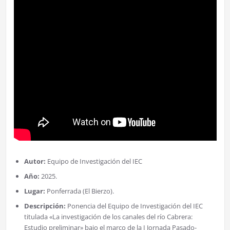
Autor:
Equipo de Investigación del IEC
Año:
2025.
Lugar:
Ponferrada (El Bierzo).
Descripción:
Ponencia del Equipo de Investigación del IEC
titulada «La investigación de los canales del río Cabrera:
Estudio preliminar» bajo el marco de la I Jornada Pasado-