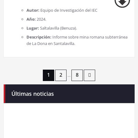
Autor:
Equipo de Investigación del IEC
Año:
2024.
Lugar:
Saltalavilla (Benuza).
Descripción:
Informe sobre mina romana subterránea
de La Dona en Santalavilla.
Paginación
1
2
8
…
de
Últimas noticias
Campaneirus 2026
entradas