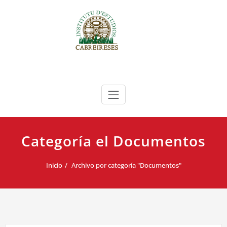
Saltar
al
contenido
Instituto de Estudios Cabreireses
IEC
Categoría el Documentos
Inicio
Archivo por categoría "Documentos"