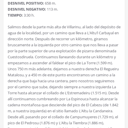
DESNIVEL POSITIVO:
658 m.
DESNIVEL NEGATIVO:
113 m.
TIEMPO:
3:30 h.
Salimos desde la parte más alta de Villarinu, al lado del depósito de
agua de la localidad, por un camino que lleva a L’Altu’l Carbayal en
dirección norte. Después de recorrer un kilómetro, giramos
bruscamente a la izquierda por otro camino que nos lleva a pasar
por la parte superior de una explotación de pizarra denominada
Cuestosdiruela. Continuamos llaneando durante un kilómetro y
empezamos a ascender al faldear el pico de La Torre (1.599 m).
Unos 750 m más adelante, dejamos a nuestra derecha El Regueiru
Matalosu, y a 450 m de este punto encontramos un camino a la
derecha que baja hacia una cantera, pero nosotros seguiremos
por el camino que sube, dejando siempre a nuestra izquierda La
Torre hasta alcanzar el collado de L’Estremadeiru (1.515 m). Desde
allí continuamos cumbreando por La Espinouca hasta alcanzar la
cadena montañosa que desciende del pico de El Cabezu (de 1.842
m, a nuestra izquierda) en el sitio llamado L’Altu la Candaneira.
Desde allí, pasando por el collado de Campumuyeres (1.729 m), el
pico de El Pedrosu (1.876 m) y L’Altu la Tiembra (1.886 m),