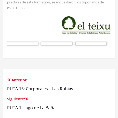
prácticas de esta formación, se encuestaron los topónimos de
estas rutas.
Anterior:
Navegación
RUTA 15: Corporales – Las Rubias
de
Siguiente:
entradas
RUTA 1: Lago de La Baña