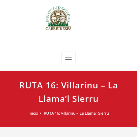
Saltar
al
contenido
Instituto de Estudios Cabreireses
IEC
RUTA 16: Villarinu – La
Llama’l Sierru
Inicio
RUTA 16: Villarinu – La Llama’l Sierru