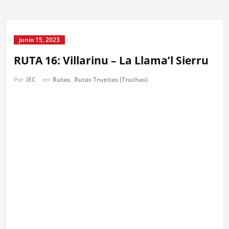
junio 15, 2023
RUTA 16: Villarinu – La Llama’l Sierru
Por
IEC
en
Rutas
,
Rutas Trueitas (Truchas)