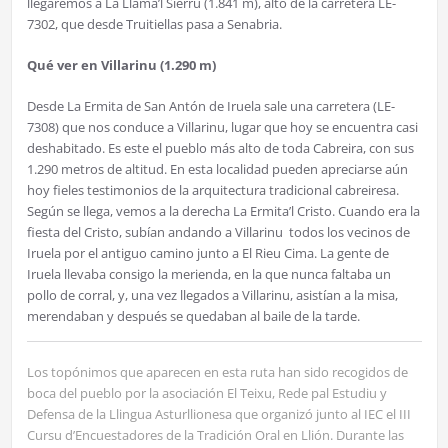
llegaremos a La Llama’l Sierru (1.841 m), alto de la carretera LE-
7302, que desde Truitiellas pasa a Senabria.
Qué ver en Villarinu (1.290 m)
Desde La Ermita de San Antón de Iruela sale una carretera (LE-
7308) que nos conduce a Villarinu, lugar que hoy se encuentra casi
deshabitado. Es este el pueblo más alto de toda Cabreira, con sus
1.290 metros de altitud. En esta localidad pueden apreciarse aún
hoy fieles testimonios de la arquitectura tradicional cabreiresa.
Según se llega, vemos a la derecha La Ermita’l Cristo. Cuando era la
fiesta del Cristo, subían andando a Villarinu todos los vecinos de
Iruela por el antiguo camino junto a El Rieu Cima. La gente de
Iruela llevaba consigo la merienda, en la que nunca faltaba un
pollo de corral, y, una vez llegados a Villarinu, asistían a la misa,
merendaban y después se quedaban al baile de la tarde.
Los topónimos que aparecen en esta ruta han sido recogidos de
boca del pueblo por la asociación El Teixu, Rede pal Estudiu y
Defensa de la Llingua Asturllionesa que organizó junto al IEC el III
Cursu d’Encuestadores de la Tradición Oral en Llión. Durante las