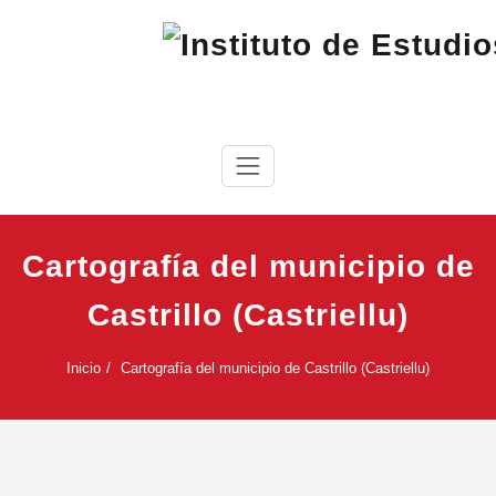
Saltar
al
contenido
IEC
Instituto de Estudios Cabreireses
Cartografía del municipio de
Castrillo (Castriellu)
Inicio
Cartografía del municipio de Castrillo (Castriellu)