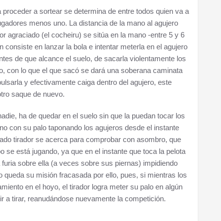
 proceder a sortear se determina de entre todos quien va a
ugadores menos uno. La distancia de la mano al agujero
r agraciado (el cocheiru) se sitúa en la mano -entre 5 y 6
 consiste en lanzar la bola e intentar meterla en el agujero
antes de que alcance el suelo, de sacarla violentamente los
o, con lo que el que sacó se dará una soberana caminata
ulsarla y efectivamente caiga dentro del agujero, este
 otro saque de nuevo.
adie, ha de quedar en el suelo sin que la puedan tocar los
o con su palo taponando los agujeros desde el instante
tunado tirador se acerca para comprobar con asombro, que
 se está jugando, ya que en el instante que toca la pelota
uria sobre ella (a veces sobre sus piernas) impidiendo
no queda su misión fracasada por ello, pues, si mientras los
amiento en el hoyo, el tirador logra meter su palo en algún
 ir a tirar, reanudándose nuevamente la competición.