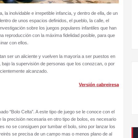
la inolvidable e irrepetible infancia, y dentro de ella, de un
ntro de unos espacios definidos, el pueblo, la calle, el
Llegamos a la X edición de la Feria del Llibru de
nvestigación sobre los juegos populares infantiles que han
Cabreira
na reproducción con la máxima fidelidad posible, para que
inar con ellos.
tan ser un aliciente y vuelven la mayoría a ser puestos en
, bajo la supervisión de personas que los conozcan, o por
uficientemente alcanzado.
Versión cabreiresa
mado “Bolo Celta”. A este tipo de juego se le conoce con el
a precisión necesaria en otro tipo de bolos, es necesario
s no se consiguen por tumbar el bolo, sino por lanzar los
abreirés se precisa de un campo mas o menos plano de al