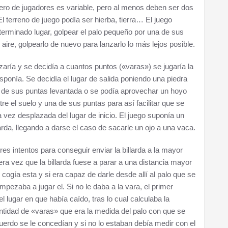
mero de jugadores es variable, pero al menos deben ser dos
l terreno de juego podía ser hierba, tierra… El juego
erminado lugar, golpear el palo pequeño por una de sus
l aire, golpearlo de nuevo para lanzarlo lo más lejos posible.
ría y se decidía a cuantos puntos («varas») se jugaría la
sponía. Se decidía el lugar de salida poniendo una piedra
a de sus puntas levantada o se podía aprovechar un hoyo
re el suelo y una de sus puntas para así facilitar que se
 vez desplazada del lugar de inicio. El juego suponía un
llarda, llegando a darse el caso de sacarle un ojo a una vaca.
 intentos para conseguir enviar la billarda a la mayor
era vez que la billarda fuese a parar a una distancia mayor
r cogía esta y si era capaz de darle desde allí al palo que se
empezaba a jugar el. Si no le daba a la vara, el primer
del lugar en que había caído, tras lo cual calculaba la
ntidad de «varas» que era la medida del palo con que se
erdo se le concedían y si no lo estaban debía medir con el