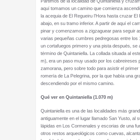
Partimos de la localidad de Quintaniella y cruza
aquí tomamos un camino que comienza ascendien
la acequia de El Regueiru l’Hora hasta cruzar El
abajo, en su tramo inferior. A partir de aquí el
pinar y comenzamos a zigzaguear para seguir as
varias pequeñas cumbres pedregosas entre los 1.
un cortafuegos primero y una pista después, se a
término de Quintaniella. La collada situada al e
m), era un paso muy usado por los cabreireses par
zamorana, pero sobre todo para asistir el prime
romería de La Pelegrina, por la que había una g
descendiendo por el mismo camino.
Qué ver en Quintaniella (1.070 m)
Quintaniella es una de las localidades más grande
antiguamente en el lugar llamado San Yusto, al s
lápidas en Los Cormenales y escorias de una fun
otros restos arqueológicos como cuevas, alcanta