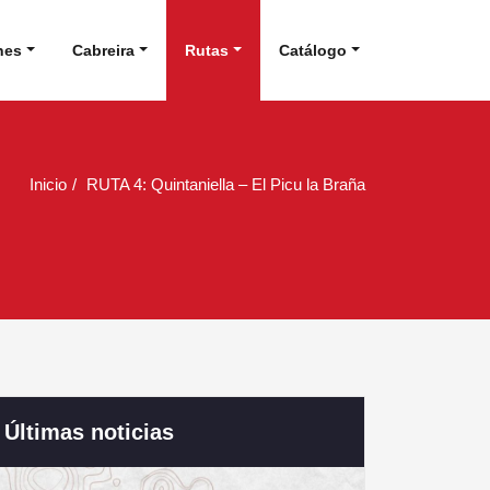
nes
Cabreira
Rutas
Catálogo
Inicio
RUTA 4: Quintaniella – El Picu la Braña
Últimas noticias