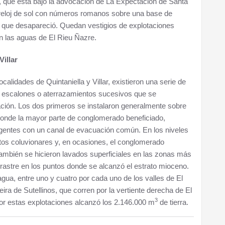
a, que está bajo la advocación de La Expectación de Santa
reloj de sol con números romanos sobre una base de
o, que desapareció. Quedan vestigios de explotaciones
an las aguas de El Rieu Ñazre.
Villar
calidades de Quintaniella y Villar, existieron una serie de
o escalones o aterrazamientos sucesivos que se
ación. Los dos primeros se instalaron generalmente sobre
esponde la mayor parte de conglomerado beneficiado,
gentes con un canal de evacuación común. En los niveles
ntos coluvionares y, en ocasiones, el conglomerado
mbién se hicieron lavados superficiales en las zonas más
rrastre en los puntos donde se alcanzó el estrato mioceno.
gua, entre uno y cuatro por cada uno de los valles de El
ra de Sutellinos, que corren por la vertiente derecha de El
3
or estas explotaciones alcanzó los 2.146.000 m
de tierra.