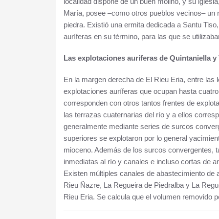
localidad dispone de un buen molino, y su iglesi
María, posee –como otros pueblos vecinos– un 
piedra. Existió una ermita dedicada a Santu Tis
auríferas en su término, para las que se utilizab
Las explotaciones auríferas de Quintaniella y 
En la margen derecha de El Rieu Eria, entre las lo
explotaciones auríferas que ocupan hasta cuatr
corresponden con otros tantos frentes de explot
las terrazas cuaternarias del río y a ellos corr
generalmente mediante series de surcos conver
superiores se explotaron por lo general yacimie
mioceno. Además de los surcos convergentes, ta
inmediatas al río y canales e incluso cortas de a
Existen múltiples canales de abastecimiento de a
Rieu Ñazre, La Regueira de Piedralba y La Reguei
Rieu Eria. Se calcula que el volumen removido p