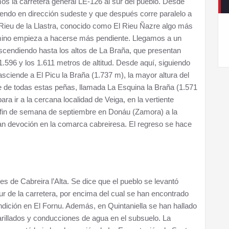
mos la carretera general LE-126 al sur del pueblo. Desde
do en dirección sudeste y que después corre paralelo a
 Rieu de la Llastra, conocido como El Rieu Ñazre algo más
 camino empieza a hacerse más pendiente. Llegamos a un
cendiendo hasta los altos de La Braña, que presentan
596 y los 1.611 metros de altitud. Desde aquí, siguiendo
sciende a El Picu la Braña (1.737 m), la mayor altura del
ste de todas estas peñas, llamada La Esquina la Braña (1.571
a ir a la cercana localidad de Veiga, en la vertiente
r fin de semana de septiembre en Donáu (Zamora) a la
ran devoción en la comarca cabreiresa. El regreso se hace
s de Cabreira l’Alta. Se dice que el pueblo se levantó
ur de la carretera, por encima del cual se han encontrado
dición en El Fornu. Además, en Quintaniella se han hallado
rillados y conducciones de agua en el subsuelo. La