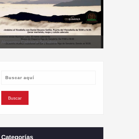
II Alcuentru Cabreira-Senabria
Categorías