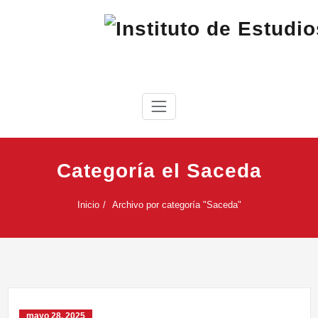
Saltar
al
contenido
IEC
Instituto de Estudios Cabreireses
Categoría el Saceda
Inicio
Archivo por categoría "Saceda"
mayo 28, 2025