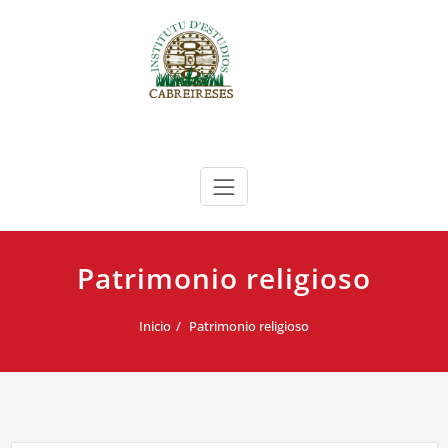
Saltar
al
contenido
Instituto de Estudios Cabreireses
IEC
Patrimonio religioso
Inicio
Patrimonio religioso