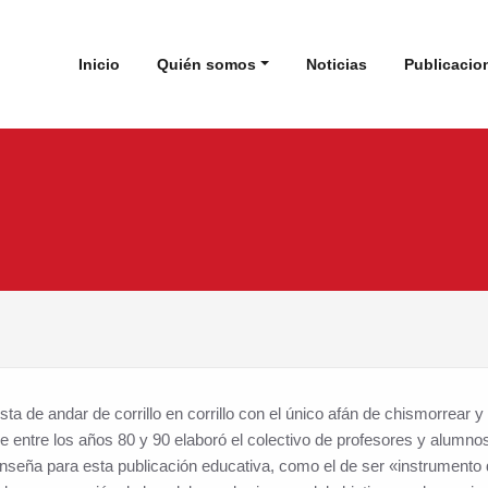
 de Estudios Cabreireses
Inicio
Quién somos
Noticias
Publicacio
a de andar de corrillo en corrillo con el único afán de chismorrear y 
ue entre los años 80 y 90 elaboró el colectivo de profesores y alumno
nseña para esta publicación educativa, como el de ser «instrumento 