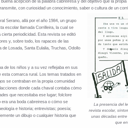
buena acepción de la palabra cabreiresa y del objetivo que la propia r
ransmite, con curiosidad un conocimiento, saber o cultura de un corril
ural Serano, allá por el año 1984, un grupo
 escolar llamada Corrilleira, la cual se
erta periodicidad. Esta revista se editó
res y, sobre todo, los rapaces de las
la de Losada, Santa Eulalia, Truchas, Odollo
na de los niños y a su vez reflejaba en sus
de esta comarca rural. Los temas tratados en
gos se centraban en la propia comunidad
 redacciones donde cada chaval contaba cómo
des que necesitaba ese lugar; folclore
o era una boda cabreiresa o cómo se
La presencia del l
eología e historia; entrevistas; poesía;
revista escolar, sínto
emente un dibujo o cualquier historia que
unas décadas entre 
que en