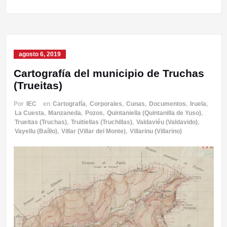
agosto 6, 2019
Cartografía del municipio de Truchas
(Trueitas)
Por
IEC
en
Cartografía
,
Corporales
,
Cunas
,
Documentos
,
Iruela
,
La Cuesta
,
Manzaneda
,
Pozos
,
Quintaniella (Quintanilla de Yuso)
,
Trueitas (Truchas)
,
Truitiellas (Truchillas)
,
Valdaviéu (Valdavido)
,
Vayellu (Baíllo)
,
Villar (Villar del Monte)
,
Villarinu (Villarino)