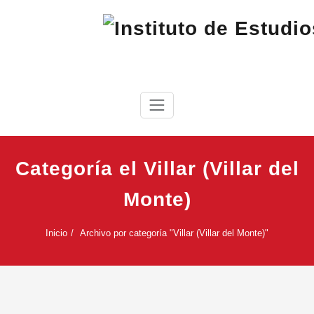
Saltar
al
contenido
IEC
Instituto de Estudios Cabreireses
Categoría el Villar (Villar del
Monte)
Inicio
Archivo por categoría "Villar (Villar del Monte)"