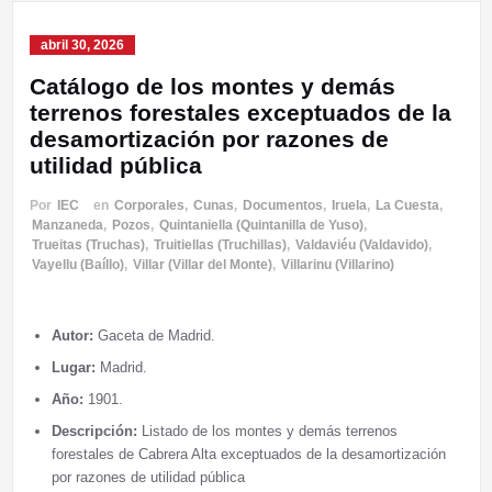
abril 30, 2026
Catálogo de los montes y demás
terrenos forestales exceptuados de la
desamortización por razones de
utilidad pública
Por
IEC
en
Corporales
,
Cunas
,
Documentos
,
Iruela
,
La Cuesta
,
Manzaneda
,
Pozos
,
Quintaniella (Quintanilla de Yuso)
,
Trueitas (Truchas)
,
Truitiellas (Truchillas)
,
Valdaviéu (Valdavido)
,
Vayellu (Baíllo)
,
Villar (Villar del Monte)
,
Villarinu (Villarino)
Autor:
Gaceta de Madrid.
Lugar:
Madrid.
Año:
1901.
Descripción:
Listado de los montes y demás terrenos
forestales de Cabrera Alta exceptuados de la desamortización
por razones de utilidad pública