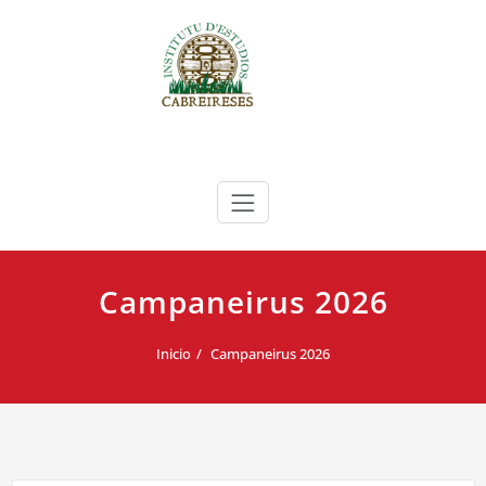
Saltar
al
contenido
Instituto de Estudios Cabreireses
IEC
Campaneirus 2026
Inicio
Campaneirus 2026