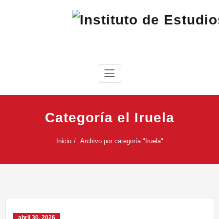
Saltar
al
contenido
IEC
Instituto de Estudios Cabreireses
Categoría el Iruela
Inicio
Archivo por categoría "Iruela"
abril 30, 2026