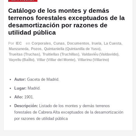
Catálogo de los montes y demás
terrenos forestales exceptuados de la
desamortización por razones de
utilidad pública
Por
IEC
en
Corporales
,
Cunas
,
Documentos
,
Iruela
,
La Cuesta
,
Manzaneda
,
Pozos
,
Quintaniella (Quintanilla de Yuso)
,
Trueitas (Truchas)
,
Truitiellas (Truchillas)
,
Valdaviéu (Valdavido)
,
Vayellu (Baíllo)
,
Villar (Villar del Monte)
,
Villarinu (Villarino)
Autor:
Gaceta de Madrid.
Lugar:
Madrid.
Año:
1901.
Descripción:
Listado de los montes y demás terrenos
forestales de Cabrera Alta exceptuados de la desamortización
por razones de utilidad pública