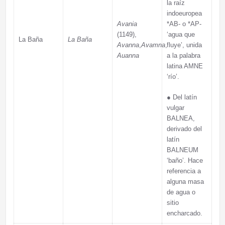
la raíz
indoeuropea
Avania
*AB- o *AP-
(1149),
‘agua que
La Baña
La Baña
Avanna
,
Avamna
,
fluye’, unida
Auanna
a la palabra
latina AMNE
‘río’.
●
Del latín
vulgar
BALNEA,
derivado del
latín
BALNEUM
‘baño’. Hace
referencia a
alguna masa
de agua o
sitio
encharcado.