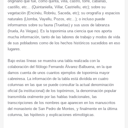
originario que fue, como quinta, villa, castro, torre, cabañas,
castillo, etc… (Quintaniella, Villar, Castriellu, etc); sobre su
vegetación (Encinéu, Robréu, Saceda, etc); su orografía y espacios
naturales (Llomba, Vayellu, Pozos, etc…); o incluso puede
informarnos sobre su fauna (Trueitas) y sus usos de labranza
(Iruela, As Veigas). Es la toponimia una ciencia que nos aporta
mucha información, tanto de las labores de trabajo y modos de vida
de sus pobladores como de los hechos históricos sucedidos en eso
lugares.
Bajo estas líneas se muestra una tabla realizada con la
colaboración del filólogo Fernando Álvarez-Balbuena, en la que
damos cuenta de unos cuantos ejemplos de toponimia mayor
cabreiresa. La información de la tabla está dividida en cuatro
columnas en las que se puede consultar la actual denominación
oficial (la institucional) de los topónimos, la denominación popular
transmitida oralmente por las hablas tradicionales, las
transcripciones de los nombres que aparecen en los manuscritos
del monasterio de San Pedro de Montes, y finalmente en la última
columna, las hipótesis y explicaciones etimológicas.