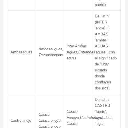
pueblo’.
Del latín
(INTER
‘entre’ +)
AMBAS
‘ambas’ +
Inter Ambas
AQUAS
Ambasauguas,
Ambasaguas
Aquas
,
Entranbas
‘aguas’, con
Tramasauguas
aguas
el significado
de ‘lugar
situado
donde
confluyen
dos ríos’.
Del latín
CASTRU
Castro
‘fuerte’,
Castru,
Fenoyo
,
Castrofenoyo
‘ciudadela’,
,
Castrohinojo
Castrufonoyu,
Castro
‘lugar
Castrufenoyu