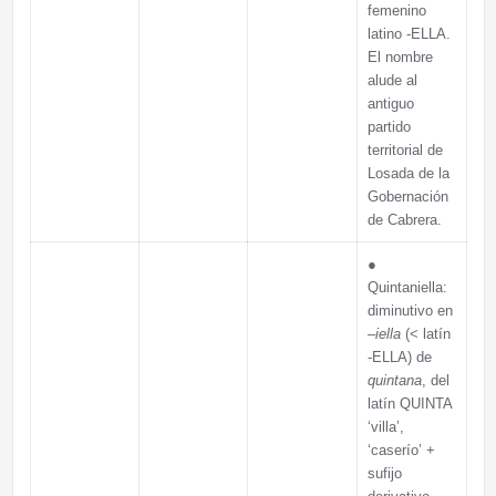
femenino
latino -ELLA.
El nombre
alude al
antiguo
partido
territorial de
Losada de la
Gobernación
de Cabrera.
●
Quintaniella:
diminutivo en
–
iella
(< latín
-ELLA) de
quintana
, del
latín QUINTA
‘villa’,
‘caserío’ +
sufijo