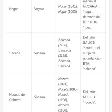
medieval
Nocar
(1041),
NUCARIA
=
Nogar
Ñogare
Nogar
(1093)
‘nogal’,
derivado del
latín NUX
‘nuez’.
Del latín
Salzeda
SALICE
(1106),
‘sauce’ + el
Sauceda
Saceda
Saceda
sufijo de
(1188),
abundancia -
Salceda,
ETA:
Salçeda
‘salceda’.
Nozeta
(1091),
Noçeta
(1095),
Del latín
Noceda de
Noceda
Ñoceda
NUCETU
Cabrera
(1106),
‘noceda’.
Nozeda
(1106),