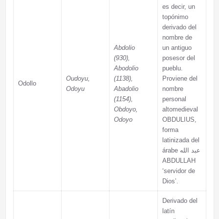
es decir, un
topónimo
derivado del
nombre de
Abdolio
un antiguo
(930),
posesor del
Abodolio
pueblu.
Oudoyu,
(1138),
Proviene del
Odollo
Odoyu
Abadolio
nombre
(1154),
personal
Obdoyo,
altomedieval
Odoyo
OBDULIUS,
forma
latinizada del
árabe عبد الله
ABDULLAH
‘servidor de
Dios’.
Derivado del
latín