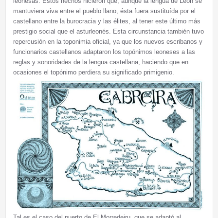
leonesas. Estos hechos hicieron que, aunque la lengua de León se
mantuviera viva entre el pueblo llano, ésta fuera sustituída por el
castellano entre la burocracia y las élites, al tener este último más
prestigio social que el asturleonés. Esta circunstancia también tuvo
repercusión en la toponimia oficial, ya que los nuevos escribanos y
funcionarios castellanos adaptaron los topónimos leoneses a las
reglas y sonoridades de la lengua castellana, haciendo que en
ocasiones el topónimo perdiera su significado primigenio.
Tal es el caso del puerto de El Morredeiru, que se adaptó al