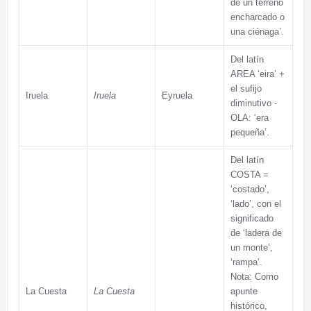
de un terreno
encharcado o
una ciénaga’.
Del latín
AREA ‘eira’ +
el sufijo
Iruela
Iruela
Eyruela
diminutivo -
OLA: ‘era
pequeña’.
Del latín
COSTA =
‘costado’,
‘lado’, con el
significado
de ‘ladera de
un monte’,
‘rampa’.
Nota: Como
La Cuesta
La Cuesta
apunte
histórico,