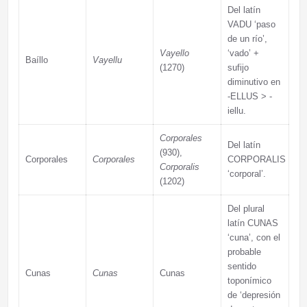
Del latín
VADU ‘paso
de un río’,
Vayello
‘vado’ +
Baíllo
Vayellu
(1270)
sufijo
diminutivo en
-ELLUS > -
iellu.
Corporales
Del latín
(930),
Corporales
Corporales
CORPORALIS
Corporalis
‘corporal’.
(1202)
Del plural
latín CUNAS
‘cuna’, con el
probable
sentido
Cunas
Cunas
Cunas
toponímico
de ‘depresión