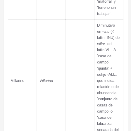
‘matorral’ y
‘terreno sin
trabajar’.
Diminutivo
en –
inu
(<
latín -INU) de
villar
: del
latín VILLA
‘casa de
campo’,
‘quinta’ +
sufijo -ALE,
Villarino
Villarinu
que indica
relación o de
abundancia:
‘conjunto de
casas de
campo’ o
‘casa de
labranza
separada del