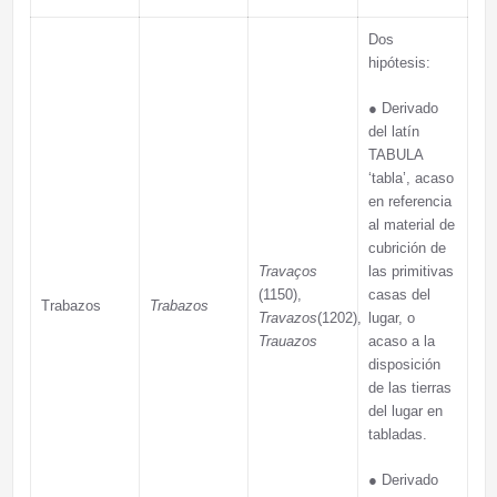
Dos
hipótesis:
●
Derivado
del latín
TABULA
‘tabla’, acaso
en referencia
al material de
cubrición de
Travaços
las primitivas
(1150),
casas del
Trabazos
Trabazos
Travazos
(1202),
lugar, o
Trauazos
acaso a la
disposición
de las tierras
del lugar en
tabladas.
●
Derivado