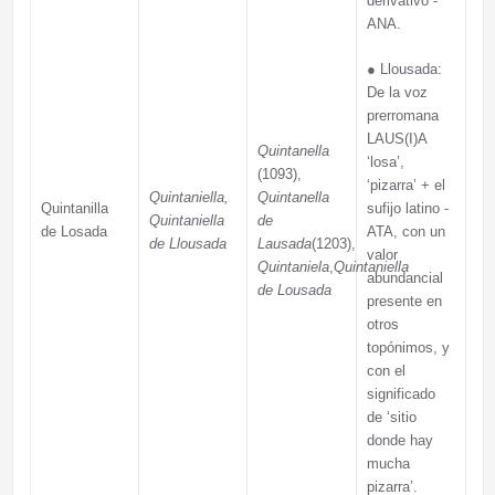
derivativo -
ANA.
●
Llousada:
De la voz
prerromana
LAUS(I)A
Quintanella
‘losa’,
(1093),
‘pizarra’ + el
Quintaniella,
Quintanella
Quintanilla
sufijo latino -
Quintaniella
de
de Losada
ATA, con un
de Llousada
Lausada
(1203),
valor
Quintaniela
,
Quintaniella
abundancial
de Lousada
presente en
otros
topónimos, y
con el
significado
de ‘sitio
donde hay
mucha
pizarra’.