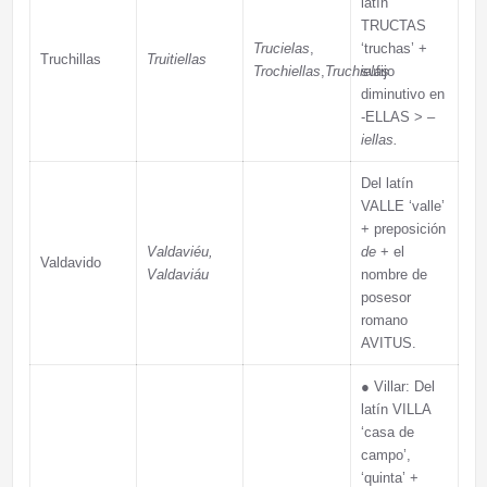
latín
TRUCTAS
Trucielas
,
‘truchas’ +
Truchillas
Truitiellas
Trochiellas
,
Truchielas
sufijo
diminutivo en
-ELLAS > –
iellas.
Del latín
VALLE ‘valle’
+ preposición
Valdaviéu,
de
+ el
Valdavido
Valdaviáu
nombre de
posesor
romano
AVITUS.
●
Villar: Del
latín VILLA
‘casa de
campo’,
‘quinta’ +