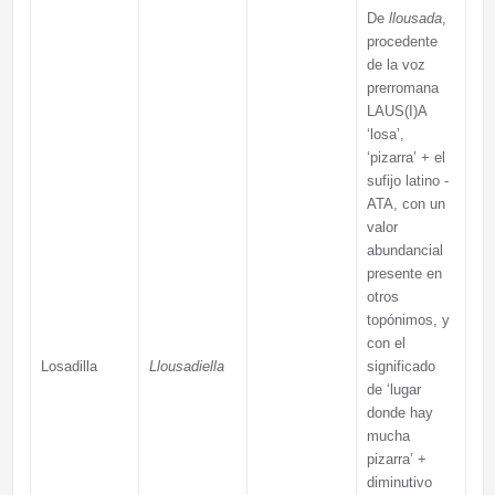
De
llousada
,
procedente
de la voz
prerromana
LAUS(I)A
‘losa’,
‘pizarra’ + el
sufijo latino -
ATA, con un
valor
abundancial
presente en
otros
topónimos, y
con el
Losadilla
Llousadiella
significado
de ‘lugar
donde hay
mucha
pizarra’ +
diminutivo