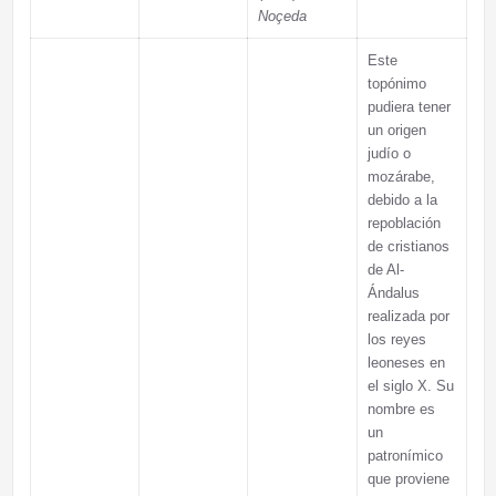
Noçeda
Este
topónimo
pudiera tener
un origen
judío o
mozárabe,
debido a la
repoblación
de cristianos
de Al-
Ándalus
realizada por
los reyes
leoneses en
el siglo X. Su
nombre es
un
patronímico
que proviene