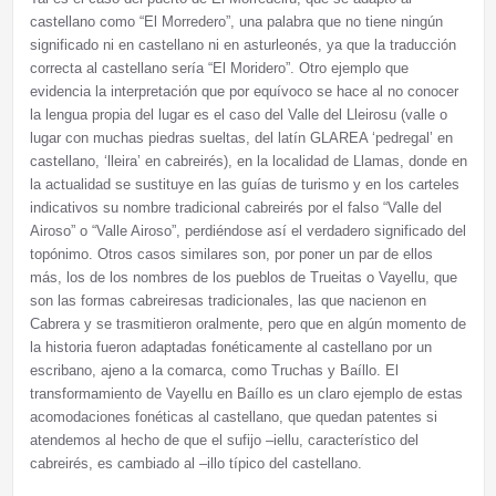
castellano como “El Morredero”, una palabra que no tiene ningún
significado ni en castellano ni en asturleonés, ya que la traducción
correcta al castellano sería “El Moridero”. Otro ejemplo que
evidencia la interpretación que por equívoco se hace al no conocer
la lengua propia del lugar es el caso del Valle del Lleirosu (valle o
lugar con muchas piedras sueltas, del latín GLAREA ‘pedregal’ en
castellano, ‘lleira’ en cabreirés), en la localidad de Llamas, donde en
la actualidad se sustituye en las guías de turismo y en los carteles
indicativos su nombre tradicional cabreirés por el falso “Valle del
Airoso” o “Valle Airoso”, perdiéndose así el verdadero significado del
topónimo. Otros casos similares son, por poner un par de ellos
más, los de los nombres de los pueblos de Trueitas o Vayellu, que
son las formas cabreiresas tradicionales, las que nacienon en
Cabrera y se trasmitieron oralmente, pero que en algún momento de
la historia fueron adaptadas fonéticamente al castellano por un
escribano, ajeno a la comarca, como Truchas y Baíllo. El
transformamiento de Vayellu en Baíllo es un claro ejemplo de estas
acomodaciones fonéticas al castellano, que quedan patentes si
atendemos al hecho de que el sufijo –iellu, característico del
cabreirés, es cambiado al –illo típico del castellano.