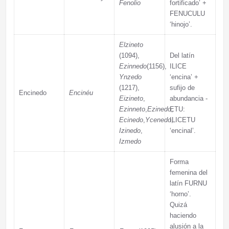
Fenolio
fortificado’ +
FENUCULU
‘hinojo’.
Elzineto
(1094),
Del latín
Ezinnedo
(1156),
ILICE
Ynzedo
‘encina’ +
(1217),
sufijo de
Encinedo
Encinéu
Eizineto
,
abundancia -
Ezinneto
,
Ezinedo
ETU:
,
Ecinedo
,
Ycenedo
ILICETU
,
Izinedo
,
‘encinal’.
Izmedo
Forma
femenina del
latín FURNU
‘horno’.
Quizá
haciendo
alusión a la