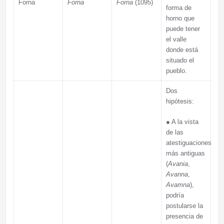
Forna
Forna
Forna
(1095)
forma de
horno que
puede tener
el valle
donde está
situado el
pueblo.
Dos
hipótesis:
● A la vista
de las
atestiguaciones
más antiguas
(
Avania
,
Avanna
,
Avamna
),
podría
postularse la
presencia de