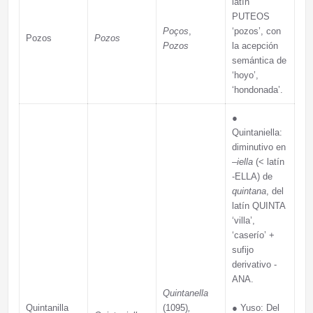
latín
PUTEOS
Poços
,
‘pozos’, con
Pozos
Pozos
Pozos
la acepción
semántica de
‘hoyo’,
‘hondonada’.
●
Quintaniella:
diminutivo en
–
iella
(< latín
-ELLA) de
quintana
, del
latín QUINTA
‘villa’,
‘caserío’ +
sufijo
derivativo -
ANA.
Quintanella
Quintanilla
(1095)
,
●
Yuso: Del