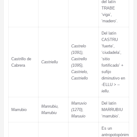
del latín
TRABE
‘viga’,
‘madero’.
Del latín
CASTRU
Castrelo
‘fuerte’,
(1091),
‘ciudadela’,
Castrillo de
Castrello
‘sitio
Castriellu
Cabrera
(1095),
fortificado’ +
Castrielo,
sufijo
Castriello
diminutivo en
-ELLU > –
iellu
.
Marruvio
Del latín
Manrubiu,
Marrubio
(1270),
MARRUBIU
Marrubiu
Maruuio
‘marrubio’.
Es un
antropotopónimo;