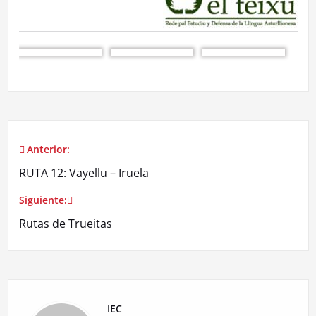
Anterior:
Navegación
RUTA 12: Vayellu – Iruela
de
Siguiente:
entradas
Rutas de Trueitas
IEC