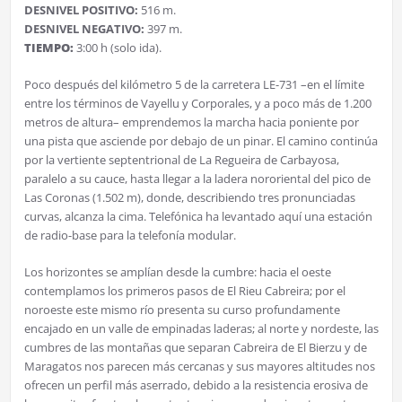
DESNIVEL POSITIVO:
516 m.
DESNIVEL NEGATIVO:
397 m.
TIEMPO:
3:00 h (solo ida).
Poco después del kilómetro 5 de la carretera LE-731 –en el límite
entre los términos de Vayellu y Corporales, y a poco más de 1.200
metros de altura– emprendemos la marcha hacia poniente por
una pista que asciende por debajo de un pinar. El camino continúa
por la vertiente septentrional de La Regueira de Carbayosa,
paralelo a su cauce, hasta llegar a la ladera nororiental del pico de
Las Coronas (1.502 m), donde, describiendo tres pronunciadas
curvas, alcanza la cima. Telefónica ha levantado aquí una estación
de radio-base para la telefonía modular.
Los horizontes se amplían desde la cumbre: hacia el oeste
contemplamos los primeros pasos de El Rieu Cabreira; por el
noroeste este mismo río presenta su curso profundamente
encajado en un valle de empinadas laderas; al norte y nordeste, las
cumbres de las montañas que separan Cabreira de El Bierzu y de
Maragatos nos parecen más cercanas y sus mayores altitudes nos
ofrecen un perfil más aserrado, debido a la resistencia erosiva de