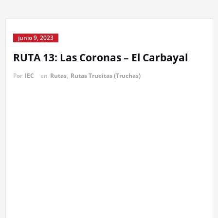
junio 9, 2023
RUTA 13: Las Coronas – El Carbayal
Por
IEC
en
Rutas
,
Rutas Trueitas (Truchas)