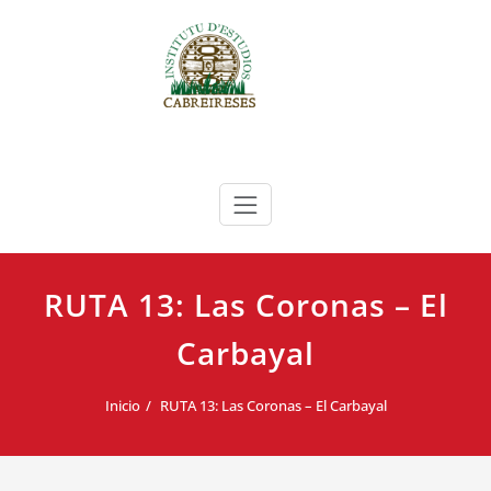
Saltar
al
contenido
Instituto de Estudios Cabreireses
IEC
RUTA 13: Las Coronas – El
Carbayal
Inicio
RUTA 13: Las Coronas – El Carbayal