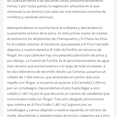
las cuarcitas frente a las restantes cimas, predominantemente
romas. Y por todas partes, la vegetación arbustiva en la que
sobresale la
urz
(brezo) y las cada vez más extensas manchas de
coníferas y
sardones
(encinas).
Reemprendemos la marcha hacia el sudoeste y descendemos
suavemente el lomo de la sierra. En este primer tramo de cresteo
atravesamos las altiplanicies de Chanupuertu y El Chanu las Eiras.
En el collado anterior al montículo que precede a El Picu’l Cerradal
dejamos a nuestra derecha El Valle de Fonfría, en terrenos de
Ñogar, en cuya cabecera hay una pequeña plantación de pinos y,
por debajo, La Fuente de Fonfría. Es el aprovisionamiento de agua
más cercano que encontraremos a lo largo de todo el cresteo. A
los dos kilómetros de recorrido desde Las Coronas, pasamos un
collado de 1.354 metros, que atravesaba el camino que unía
Vayellu con Ñogar, e iniciamos el ascenso a El Cerradal (1.459 m)
por un cortafuegos. Descendemos el pico hasta llegar a otro
collado (1.401 m) por el que discurría un camino de caballerías que
comunicaba Iruela con Ñogar. Tras otro alargado promontorio
que culmina en El Picu’l Valle (1.461 m), bajamos por un
cortafuegos y vamos dejando a nuestra izquierda, en terreno de
Iruela, abundantes y aisladas matas de encina. Llegamos así a otro