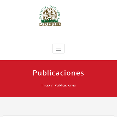
Saltar
al
contenido
Instituto de Estudios Cabreireses
IEC
Publicaciones
Inicio
Publicaciones