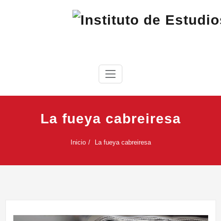
Saltar
al
contenido
IEC
Instituto de Estudios Cabreireses
La fueya cabreiresa
Inicio
La fueya cabreiresa