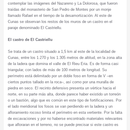
contemplar las imágenes del Nazareno y La Dolorosa, que fueron
traídas del monasterio de San Pedro de Montes por un monje
llamado Rafael en el tiempo de la desamortización. Al este de
Cunas se observan los restos de los muros de un castro en el
paraje denominado El Castriellu.
El castro de El Castriellu
Se trata de un castro situado a 1,5 km al este de la localidad de
Cunas, entre los 1.270 y los 1.305 metros de altitud, en la zona alta
de la ladera que domina el valle de El Rieu Eria. Es de forma casi
triangular, con lados de más de 100 metros de longitud. Su
perímetro está delimitado por un doble foso en forma de V –en
ciertos puntos tallado en la roca–, así como por una muralla de
piedra en seco. El recinto defensivo presenta un vértice hacia el
norte, en su parte más alta, donde parece haber existido un torreón
o un bastión, algo que es común en este tipo de fortificaciones. Por
el lado meridional los fosos se van perdiendo en la ladera y un
afloramiento rocoso limita el perímetro en esta vertiente. Por la falta
de excavaciones y por no haberse encontrado materiales relevantes
que afloraran en el terreno, no se puede precisar si este castro es