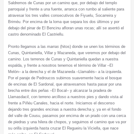
Saldremos de Cunas por un camino que, por debajo del templo
parroquial y frente a una fuente, arranca con rumbo al saliente para
atravesar los tres valles consecutivos de Fiyuelu, Socarreira y
Briméu. Por encima de la loma que separa los dos últimos y por
debajo del pinar de El Bencinu afloran unas rocas; allí se asentó el
castro denominado El Castriellu.
Pronto llegamos a las
marras
(hitos) donde se unen los términos de
Cunas, Quintaniella, Villar y Mazaneda, que veremos por debajo del
camino. Los terrenos de Cunas y Quintaniella quedan a nuestra
espalda, y frente a nosotros tenemos el término de Villar –El
Melón– a la derecha y el de Mazaneda –Llamaliés– a la izquierda.
Por el paraje de Pedroucos subimos suavemente hacia el bosque
de encinas de El Sardonal, que atravesamos hasta pasar por una
brecha entre dos peñas –El Bocal– y alcanzar la pradera de
Llamasdacil, con terreno arcilloso a nuestros pies y dando vista al
frente a Piñéu Canales, hacia el norte. Iniciamos el descenso
dejando tres grandes encinas a nuestra derecha y, ya en el fondo
del valle de Cousu, pasamos por encima de un prado con una cerca
de piedras y una hilera de chopos, y seguimos el camino que va por
su orilla izquierda hasta cruzar El Regueiru la Viciella, que nace