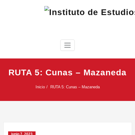
Saltar
al
contenido
IEC
Instituto de Estudios Cabreireses
RUTA 5: Cunas – Mazaneda
Inicio
RUTA 5: Cunas – Mazaneda
junio 7, 2023