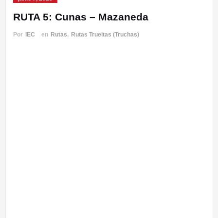
RUTA 5: Cunas – Mazaneda
Por
IEC
en
Rutas
,
Rutas Trueitas (Truchas)