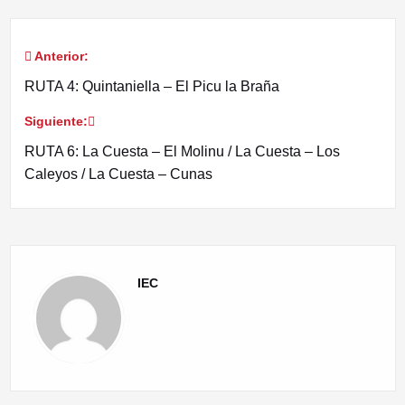
Anterior:
Navegación
RUTA 4: Quintaniella – El Picu la Braña
de
Siguiente:
entradas
RUTA 6: La Cuesta – El Molinu / La Cuesta – Los
Caleyos / La Cuesta – Cunas
IEC