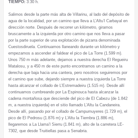
TIEMPO:
3:30 h.
Salimos desde la parte más alta de Villarinu, al lado del depósito de
agua de la localidad, por un camino que lleva a L’Altu’l Carbayal en
dirección norte. Después de recorrer un kilómetro, giramos
bruscamente a la izquierda por otro camino que nos lleva a pasar
por la parte superior de una explotación de pizarra denominada
Cuestosdiruela. Continuamos llaneando durante un kilómetro y
empezamos a ascender al faldear el pico de La Torre (1.599 m).
Unos 750 m más adelante, dejamos a nuestra derecha El Regueiru
Matalosu, y a 450 m de este punto encontramos un camino a la
derecha que baja hacia una cantera, pero nosotros seguiremos por
el camino que sube, dejando siempre a nuestra izquierda La Torre
hasta alcanzar el collado de L’Estremadeiru (1.515 m). Desde allí
continuamos cumbreando por La Espinouca hasta alcanzar la
cadena montañosa que desciende del pico de El Cabezu (de 1.842
m, a nuestra izquierda) en el sitio llamado L’Altu la Candaneira.
Desde allí, pasando por el collado de Campumuyeres (1.729 m), el
pico de El Pedrosu (1.876 m) y L’Altu la Tiembra (1.886 m),
llegaremos a La Llama’l Sierru (1.841 m), alto de la carretera LE-
7302, que desde Truitiellas pasa a Senabria.