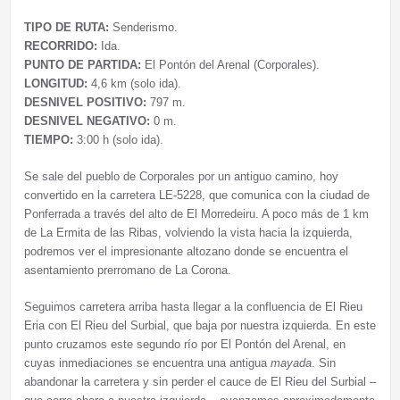
TIPO DE RUTA:
Senderismo.
RECORRIDO:
Ida.
PUNTO DE PARTIDA:
El Pontón del Arenal (Corporales).
LONGITUD:
4,6 km (solo ida).
DESNIVEL POSITIVO:
797 m.
DESNIVEL NEGATIVO:
0 m.
TIEMPO:
3:00 h (solo ida).
Se sale del pueblo de Corporales por un antiguo camino, hoy
convertido en la carretera LE-5228, que comunica con la ciudad de
Ponferrada a través del alto de El Morredeiru. A poco más de 1 km
de La Ermita de las Ribas, volviendo la vista hacia la izquierda,
podremos ver el impresionante altozano donde se encuentra el
asentamiento prerromano de La Corona.
Seguimos carretera arriba hasta llegar a la confluencia de El Rieu
Eria con El Rieu del Surbial, que baja por nuestra izquierda. En este
punto cruzamos este segundo río por El Pontón del Arenal, en
cuyas inmediaciones se encuentra una antigua
mayada
. Sin
abandonar la carretera y sin perder el cauce de El Rieu del Surbial –