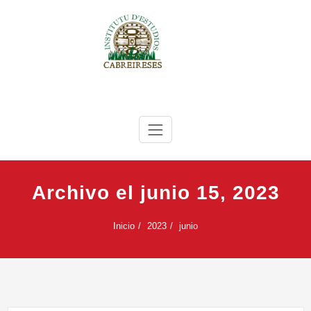
Saltar
al
contenido
IEC
Instituto de Estudios Cabreireses
Archivo el junio 15, 2023
Inicio
2023
junio