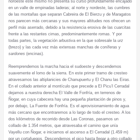
noroeste este mismo río presenta su curso profundamente encajado
en un valle de empinadas laderas; al norte y nordeste, las cumbres
de las montañas que separan Cabreira de El Bierzu y de Maragatos
nos parecen más cercanas y sus mayores altitudes nos ofrecen un
perfil más aserrado, debido a la resistencia erosiva de las cuarcitas
frente a las restantes cimas, predominantemente romas. Y por
todas partes, la vegetación arbustiva en la que sobresale la
urz
(brezo) y las cada vez más extensas manchas de coníferas y
sardones
(encinas).
Reemprendemos la marcha hacia el sudoeste y descendemos
suavemente el lomo de la sierra. En este primer tramo de cresteo
atravesamos las altiplanicies de Chanupuertu y El Chanu las Eiras.
En el collado anterior al montículo que precede a El Picu’l Cerradal
dejamos a nuestra derecha El Valle de Fonfría, en terrenos de
Ñogar, en cuya cabecera hay una pequeña plantación de pinos y,
por debajo, La Fuente de Fonfría. Es el aprovisionamiento de agua
más cercano que encontraremos a lo largo de todo el cresteo. A los
dos kilómetros de recorrido desde Las Coronas, pasamos un
collado de 1.354 metros, que atravesaba el camino que unía
Vayellu con Ñogar, e iniciamos el ascenso a El Cerradal (1.459 m)
por un cortafuegos. Descendemos el pico hasta llegar a otro collado