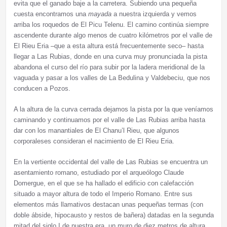
evita que el ganado baje a la carretera. Subiendo una pequeña
cuesta encontramos una
mayada
a nuestra izquierda y vemos
arriba los roquedos de El Picu Telenu. El camino continúa siempre
ascendente durante algo menos de cuatro kilómetros por el valle de
El Rieu Eria –que a esta altura está frecuentemente seco– hasta
llegar a Las Rubias, donde en una curva muy pronunciada la pista
abandona el curso del río para subir por la ladera meridional de la
vaguada y pasar a los valles de La Bedulina y Valdebeciu, que nos
conducen a Pozos.
A la altura de la curva cerrada dejamos la pista por la que veníamos
caminando y continuamos por el valle de Las Rubias arriba hasta
dar con los manantiales de El Chanu’l Rieu, que algunos
corporaleses consideran el nacimiento de El Rieu Eria.
En la vertiente occidental del valle de Las Rubias se encuentra un
asentamiento romano, estudiado por el arqueólogo Claude
Domergue, en el que se ha hallado el edificio con calefacción
situado a mayor altura de todo el Imperio Romano. Entre sus
elementos más llamativos destacan unas pequeñas termas (con
doble ábside, hipocausto y restos de bañera) datadas en la segunda
mitad del siglo I de nuestra era, un muro de diez metros de altura