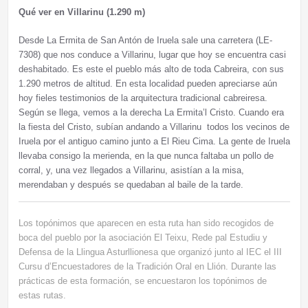
Qué ver en Villarinu (1.290 m)
Desde La Ermita de San Antón de Iruela sale una carretera (LE-
7308) que nos conduce a Villarinu, lugar que hoy se encuentra casi
deshabitado. Es este el pueblo más alto de toda Cabreira, con sus
1.290 metros de altitud. En esta localidad pueden apreciarse aún
hoy fieles testimonios de la arquitectura tradicional cabreiresa.
Según se llega, vemos a la derecha La Ermita’l Cristo. Cuando era
la fiesta del Cristo, subían andando a Villarinu todos los vecinos de
Iruela por el antiguo camino junto a El Rieu Cima. La gente de Iruela
llevaba consigo la merienda, en la que nunca faltaba un pollo de
corral, y, una vez llegados a Villarinu, asistían a la misa,
merendaban y después se quedaban al baile de la tarde.
Los topónimos que aparecen en esta ruta han sido recogidos de
boca del pueblo por la asociación El Teixu, Rede pal Estudiu y
Defensa de la Llingua Asturllionesa que organizó junto al IEC el III
Cursu d’Encuestadores de la Tradición Oral en Llión. Durante las
prácticas de esta formación, se encuestaron los topónimos de
estas rutas.