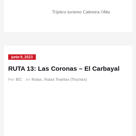
Tríptico turismo Cabreira l’Alta
junio 9, 2023
RUTA 13: Las Coronas – El Carbayal
Por
IEC
en
Rutas
,
Rutas Trueitas (Truchas)