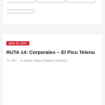
junio 15, 2023
RUTA 14: Corporales – El Picu Telenu
Por
IEC
en
Rutas
,
Rutas Trueitas (Truchas)