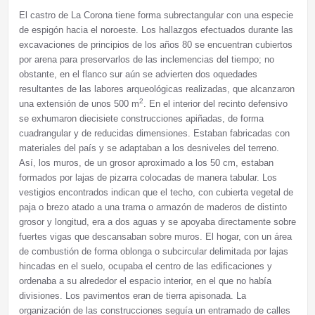
El castro de La Corona tiene forma subrectangular con una especie
de espigón hacia el noroeste. Los hallazgos efectuados durante las
excavaciones de principios de los años 80 se encuentran cubiertos
por arena para preservarlos de las inclemencias del tiempo; no
obstante, en el flanco sur aún se advierten dos oquedades
resultantes de las labores arqueológicas realizadas, que alcanzaron
2
una extensión de unos 500 m
. En el interior del recinto defensivo
se exhumaron diecisiete construcciones apiñadas, de forma
cuadrangular y de reducidas dimensiones. Estaban fabricadas con
materiales del país y se adaptaban a los desniveles del terreno.
Así, los muros, de un grosor aproximado a los 50 cm, estaban
formados por lajas de pizarra colocadas de manera tabular. Los
vestigios encontrados indican que el techo, con cubierta vegetal de
paja o brezo atado a una trama o armazón de maderos de distinto
grosor y longitud, era a dos aguas y se apoyaba directamente sobre
fuertes vigas que descansaban sobre muros. El hogar, con un área
de combustión de forma oblonga o subcircular delimitada por lajas
hincadas en el suelo, ocupaba el centro de las edificaciones y
ordenaba a su alrededor el espacio interior, en el que no había
divisiones. Los pavimentos eran de tierra apisonada. La
organización de las construcciones seguía un entramado de calles