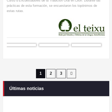
Cursu d’Encuestadores de la Tradición Oral en Llión. Durante las
prácticas de esta formación, se encuestaron los topónimos de
estas rutas.
Paginación
1
2
3
de
Últimas noticias
Campaneirus 2026
entradas