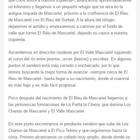
que corre ahora a nuestra izquierda–, avanzamos aproximadamente
un kilómetro y llegamos a un pequeño refugio que se alza en la
antigua
mayada
de Mascariel, próximo a la confluencia de El Rieu
de Mascariel con El Rieu del Surbial. A la altura del refugio
dejaremos el asfalto y empezaremos a caminar por el fondo de
valle que forma El Rieu de Mascariel, dejando su cauce a nuestra
izquierda.
Ascendemos en dirección nordeste por El Valle Mascariel siguiendo
el curso del río entre piornos,
urces
(brezos) y escobas. En algunos
puntos el sendero está más cerrado o encharcado, por lo que
iremos buscando la mejor forma de avanzar –siempre cerca de El
Rieu de Mascariel– hasta llegar a su nacimiento, donde el matorral
es más bajo y es más fácil progresar.
Poco después del nacimiento de El Rieu de Mascariel llegamos a
las pintorescas formaciones de La Peiña la Citeira, que domina Los
Chanos de Mascariel y El Valle Mascariel.
En este punto encontramos el pendiente sendero que sube de Los
Chanos de Mascariel a El Picu Telenu y que seguiremos hasta la
cima. Primero alcanzamos un collado muy amplio, desde donde se