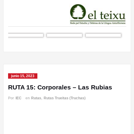
junio 15, 2023
RUTA 15: Corporales – Las Rubias
Por
IEC
en
Rutas
,
Rutas Trueitas (Truchas)