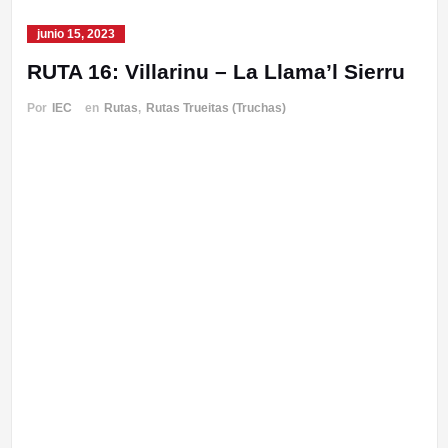
junio 15, 2023
RUTA 16: Villarinu – La Llama’l Sierru
Por
IEC
en
Rutas
,
Rutas Trueitas (Truchas)