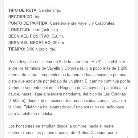
TIPO DE RUTA:
Senderismo.
RECORRIDO:
Ida.
PUNTO DE PARTIDA:
Carretera entre Vayellu y Corporales.
LONGITUD:
9 km (solo ida).
DESNIVEL POSITIVO:
516 m.
DESNIVEL NEGATIVO:
397 m.
TIEMPO:
3:00 h (solo ida).
Poco después del kilómetro 5 de la carretera LE-731 –en el límite
entre los términos de Vayellu y Corporales, y a poco más de 1.200
metros de altura– emprendemos la marcha hacia poniente por una
pista que asciende por debajo de un pinar. El camino continúa por la
vertiente septentrional de La Regueira de Carbayosa, paralelo a su
cauce, hasta llegar a la ladera nororiental del pico de Las Coronas
(1.502 m), donde, describiendo tres pronunciadas curvas, alcanza
la cima. Telefónica ha levantado aquí una estación de radio-base
para la telefonía modular.
Los horizontes se amplían desde la cumbre: hacia el oeste
contemplamos los primeros pasos de El Rieu Cabreira; por el