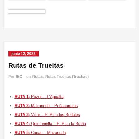
junio 12, 2023
Rutas de Trueitas
Por
IEC
en
Rutas
,
Rutas Trueitas (Truchas)
RUTA 1:
Pozos – L’Agualta
RUTA 2:
Mazaneda – Peñacorrales
RUTA 3:
Villar – El Picu los Bedules
RUTA 4:
Quintaniella – El Picu la Braña
RUTA 5:
Cunas – Mazaneda