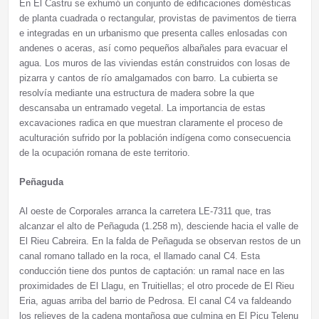
En El Castru se exhumó un conjunto de edificaciones domésticas
de planta cuadrada o rectangular, provistas de pavimentos de tierra
e integradas en un urbanismo que presenta calles enlosadas con
andenes o aceras, así como pequeños albañales para evacuar el
agua. Los muros de las viviendas están construidos con losas de
pizarra y cantos de río amalgamados con barro. La cubierta se
resolvía mediante una estructura de madera sobre la que
descansaba un entramado vegetal. La importancia de estas
excavaciones radica en que muestran claramente el proceso de
aculturación sufrido por la población indígena como consecuencia
de la ocupación romana de este territorio.
Peñaguda
Al oeste de Corporales arranca la carretera LE-7311 que, tras
alcanzar el alto de Peñaguda (1.258 m), desciende hacia el valle de
El Rieu Cabreira. En la falda de Peñaguda se observan restos de un
canal romano tallado en la roca, el llamado canal C4. Esta
conducción tiene dos puntos de captación: un ramal nace en las
proximidades de El Llagu, en Truitiellas; el otro procede de El Rieu
Eria, aguas arriba del barrio de Pedrosa. El canal C4 va faldeando
los relieves de la cadena montañosa que culmina en El Picu Telenu