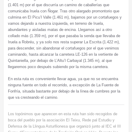
(1.401 m) por el que discurría un camino de caballerías que
comunicaba Iruela con Ñogar. Tras otro alargado promontorio que
culmina en El Picu’l Valle (1.461 m), bajamos por un cortafuegos y
vamos dejando a nuestra izquierda, en terreno de Iruela,
abundantes y aisladas matas de encina. Llegamos así a otro
collado más (1.359 m), por el que pasaba la senda que llevaba de
Iruela a Robréu, y ya solo nos resta superar La Escrita (1.422 m),
para descender, sin abandonar el cortafuegos por el que venimos
caminando, hasta alcanzar la carretera LE-126 en la vertiente de
Quintaniella, por debajo de L’Altu’l Carbayal (1.345 m), al que
llegaremos poco después subiendo por la misma carretera.
En esta ruta es conveniente llevar agua, ya que no se encuentra
ninguna fuente en todo el recorrido, a excepción de La Fuente de
Fonfría, situada bastante por debajo de la línea de cumbres por la
que va cresteando el camino.
Los topónimos que aparecen en esta ruta han sido recogidos de
boca del pueblo por la asociación El Teixu, Rede pal Estudiu y
Defensa de la Llingua Asturllionesa que organizó junto al IEC el III