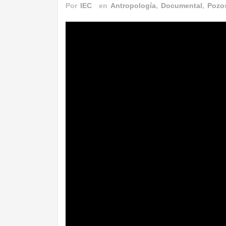
Por
IEC
en
Antropología
,
Documental
,
Pozo
III Alcuentru Cabreira-Senabria