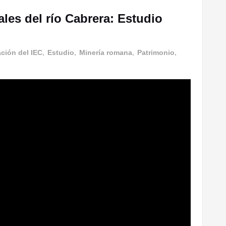
ales del río Cabrera: Estudio
ción del IEC
,
Estudio
,
Minería romana
,
Patrimonio
,