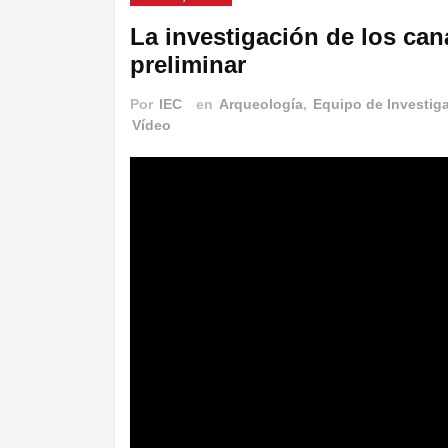
La investigación de los can
preliminar
Por
IEC
en
Arqueología
,
Equipo de Investiga
Vídeo