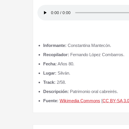
III Alcuentru Cabreira-Senabria
Informante:
Constantina Mantecón.
Recopilador:
Fernando López Combarros.
Fecha:
Años 80.
Lugar:
Silván.
Track:
2/58.
Descripción:
Patrimonio oral cabreirés.
Fuente:
Wikimedia Commons
[
CC BY-SA 3.