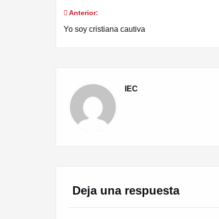
Anterior:
Navegación
Yo soy cristiana cautiva
de
entradas
IEC
Deja una respuesta