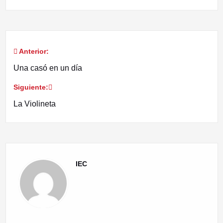
Anterior:
Navegación
Una casó en un día
de
Siguiente:
entradas
La Violineta
IEC