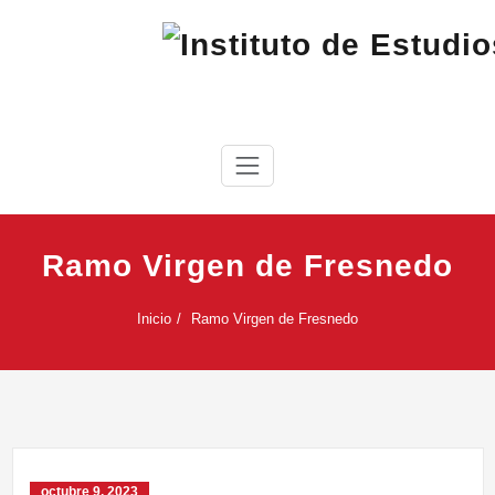
Saltar
al
contenido
IEC
Instituto de Estudios Cabreireses
Ramo Virgen de Fresnedo
Inicio
Ramo Virgen de Fresnedo
octubre 9, 2023