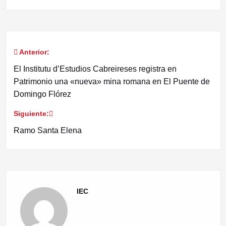
Anterior:
Navegación
El Institutu d’Estudios Cabreireses registra en
de
Patrimonio una «nueva» mina romana en El Puente de
Domingo Flórez
entradas
Siguiente:
Ramo Santa Elena
IEC