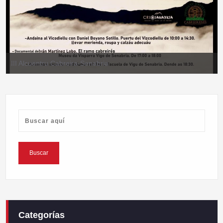
III Alcuentru Cabreira-Senabria
Categorías