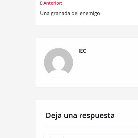
Anterior:
Navegación
Una granada del enemigo
de
entradas
IEC
Deja una respuesta