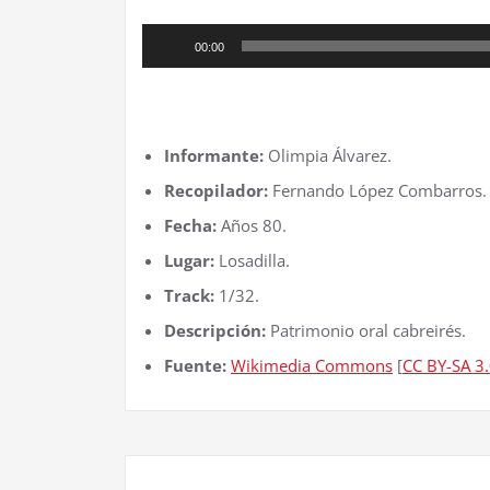
Reproductor
00:00
de
audio
III Alcuentru Cabreira-Senabria
Informante:
Olimpia Álvarez.
Recopilador:
Fernando López Combarros.
Fecha:
Años 80.
Lugar:
Losadilla.
Track:
1/32.
Descripción:
Patrimonio oral cabreirés.
Fuente:
Wikimedia Commons
[
CC BY-SA 3