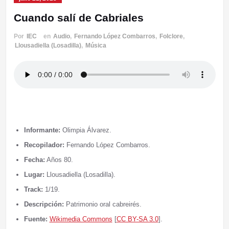
Cuando salí de Cabriales
Por
IEC
en
Audio
,
Fernando López Combarros
,
Folclore
,
Llousadiella (Losadilla)
,
Música
Informante:
Olimpia Álvarez.
Recopilador:
Fernando López Combarros.
Fecha:
Años 80.
Lugar:
Llousadiella (Losadilla).
Track:
1/19.
Descripción:
Patrimonio oral cabreirés.
Fuente:
Wikimedia Commons
[
CC BY-SA 3.0
].