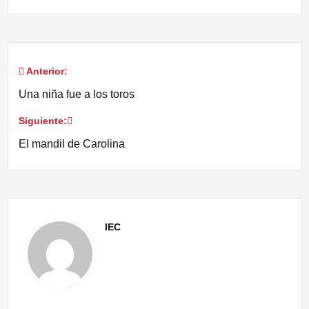
Anterior:
Navegación
Una niña fue a los toros
de
Siguiente:
entradas
El mandil de Carolina
IEC