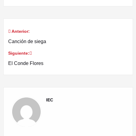
Anterior:
Navegación
Canción de siega
de
Siguiente:
entradas
El Conde Flores
IEC