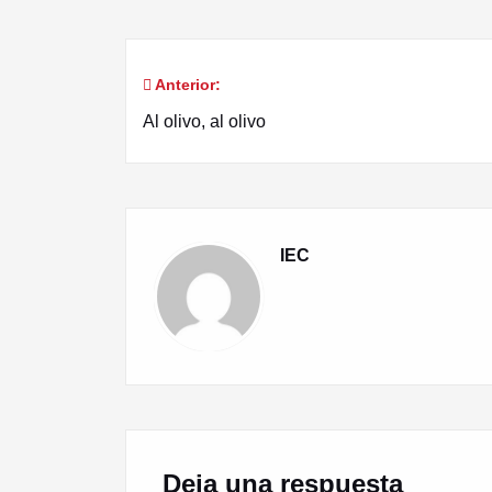
Anterior:
Navegación
Al olivo, al olivo
de
entradas
IEC
Deja una respuesta