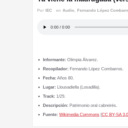
Por
IEC
en
Audio
,
Fernando López Combarr
III Alcuentru Cabreira-Senabria
Informante:
Olimpia Álvarez.
Recopilador:
Fernando López Combarros.
Fecha:
Años 80.
Lugar:
Llousadiella (Losadilla).
Track:
1/29.
Descripción:
Patrimonio oral cabreirés.
Fuente:
Wikimedia Commons
[
CC BY-SA 3.