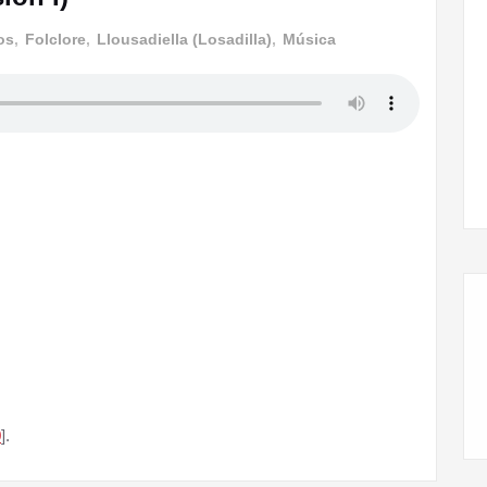
os
,
Folclore
,
Llousadiella (Losadilla)
,
Música
Llegamos a la X edición de la Feria del Llibru de
Cabreira
0
].