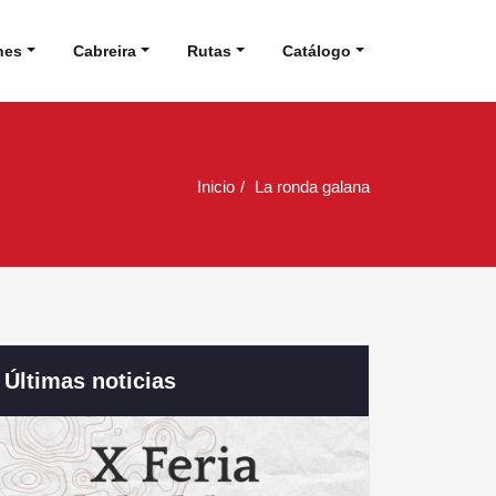
nes
Cabreira
Rutas
Catálogo
Inicio
La ronda galana
Últimas noticias