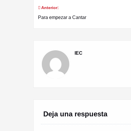
Anterior:
Navegación
Para empezar a Cantar
de
entradas
IEC
Deja una respuesta