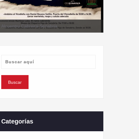
II Alcuentru Cabreira-Senabria
Categorías