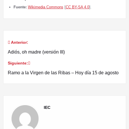
Fuente:
Wikimedia Commons
[
CC BY-SA 4.0
].
Anterior:
Navegación
Adiós, oh madre (versión III)
de
Siguiente:
entradas
Ramo a la Virgen de las Ribas – Hoy día 15 de agosto
IEC