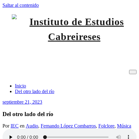
Saltar al contenido
IEC
Instituto de Estudios
Del otro lado del río
Cabreireses
Inicio
Del otro lado del río
septiembre 21, 2023
Del otro lado del río
Por
IEC
en
Audio
,
Fernando López Combarros
,
Folclore
,
Música