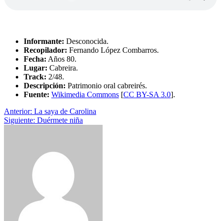
Informante:
Desconocida.
Recopilador:
Fernando López Combarros.
Fecha:
Años 80.
Lugar:
Cabreira.
Track:
2/48.
Descripción:
Patrimonio oral cabreirés.
Fuente:
Wikimedia Commons
[
CC BY-SA 3.0
].
Navegación
Anterior:
La saya de Carolina
Siguiente:
Duérmete niña
de
entradas