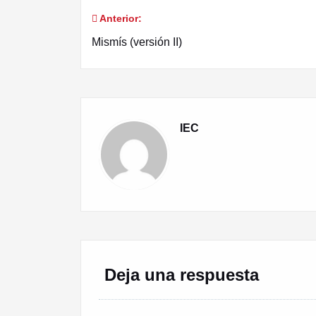
Anterior:
Navegación
Mismís (versión II)
de
entradas
IEC
Deja una respuesta