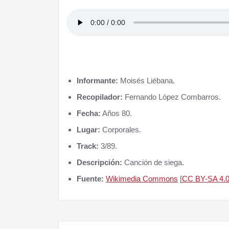
III Alcuentru Cabreira-Senabria
Informante:
Moisés Liébana.
Recopilador:
Fernando López Combarros.
Fecha:
Años 80.
Lugar:
Corporales.
Track:
3/89.
Descripción:
Canción de siega.
Fuente:
Wikimedia Commons
[
CC BY-SA 4.