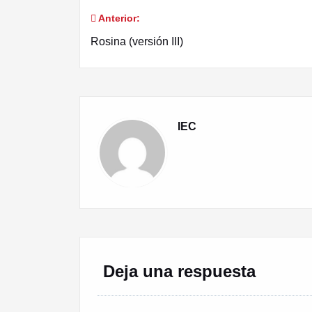
Anterior:
Navegación
Rosina (versión III)
de
entradas
IEC
Deja una respuesta