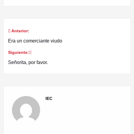
Anterior:
Navegación
Era un comerciante viudo
de
Siguiente:
entradas
Señorita, por favor.
IEC