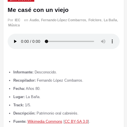
Me casé con un viejo
Por
IEC
en
Audio
,
Fernando López Combarros
,
Folclore
,
La Baña
,
Música
Informante:
Desconocido.
Recopilador:
Fernando López Combarros.
Fecha:
Años 80.
Lugar:
La Baña.
Track:
1/5.
Descripción:
Patrimonio oral cabreirés.
Fuente:
Wikimedia Commons
[
CC BY-SA 3.0
].