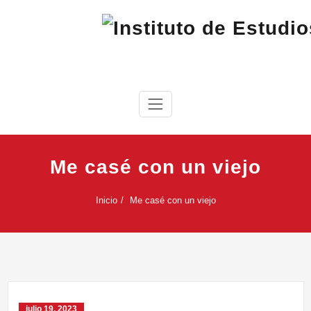
Saltar
al
contenido
IEC
Instituto de Estudios Cabreireses
Me casé con un viejo
Inicio
Me casé con un viejo
julio 19, 2023