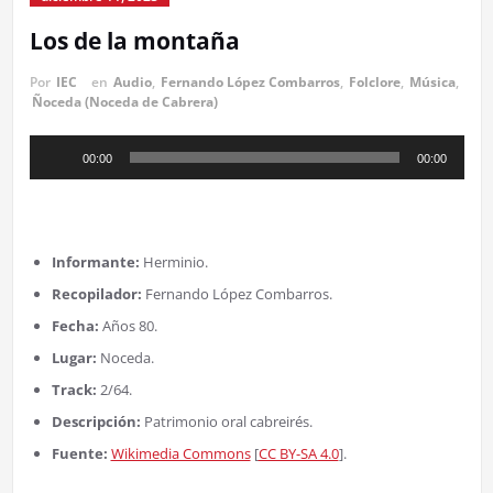
Los de la montaña
Por
IEC
en
Audio
,
Fernando López Combarros
,
Folclore
,
Música
,
Ñoceda (Noceda de Cabrera)
Reproductor
00:00
00:00
de
audio
Informante:
Herminio.
Recopilador:
Fernando López Combarros.
Fecha:
Años 80.
Lugar:
Noceda.
Track:
2/64.
Descripción:
Patrimonio oral cabreirés.
Fuente:
Wikimedia Commons
[
CC BY-SA 4.0
].