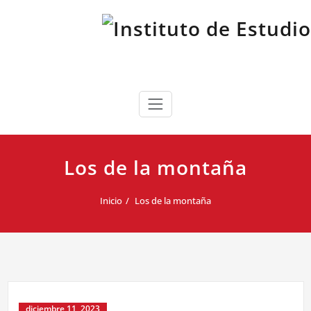
Saltar
al
contenido
Instituto de Estudios Cabreireses
IEC
Los de la montaña
Inicio
Los de la montaña
diciembre 11, 2023