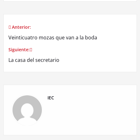
Anterior:
Navegación
Veinticuatro mozas que van a la boda
de
Siguiente:
entradas
La casa del secretario
IEC