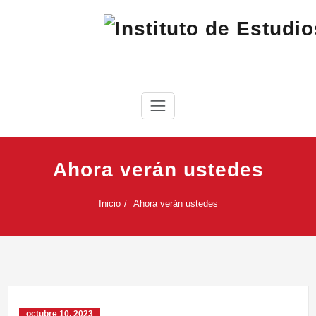
Saltar
al
contenido
IEC
Instituto de Estudios Cabreireses
Ahora verán ustedes
Inicio
Ahora verán ustedes
octubre 10, 2023