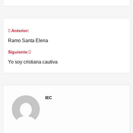
Anterior:
Navegación
Ramo Santa Elena
de
Siguiente:
entradas
Yo soy cristiana cautiva
IEC