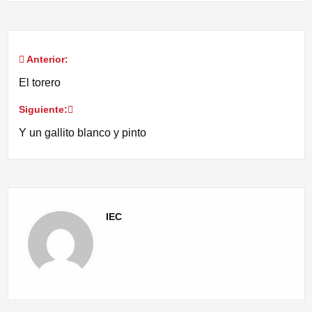
Anterior:
Navegación
El torero
de
Siguiente:
entradas
Y un gallito blanco y pinto
IEC