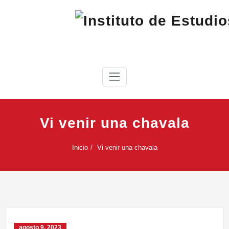
Saltar
al
contenido
IEC
Instituto de Estudios Cabreireses
Vi venir una chavala
Inicio
Vi venir una chavala
agosto 9, 2023