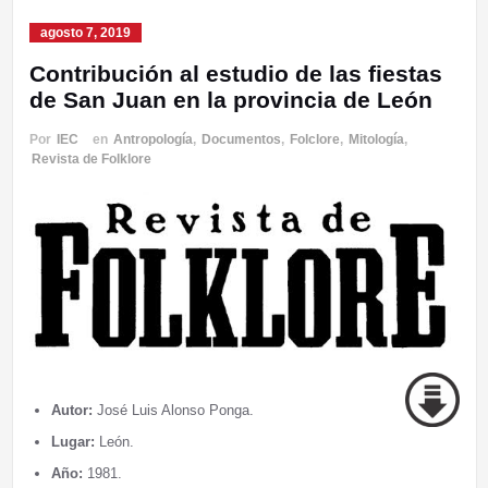
agosto 7, 2019
Contribución al estudio de las fiestas
de San Juan en la provincia de León
Por
IEC
en
Antropología
,
Documentos
,
Folclore
,
Mitología
,
Revista de Folklore
Autor:
José Luis Alonso Ponga.
Lugar:
León.
Año:
1981.