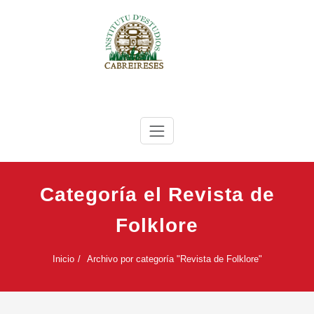
Saltar
al
contenido
IEC
Instituto de Estudios Cabreireses
Categoría el Revista de
Folklore
Inicio
Archivo por categoría "Revista de Folklore"