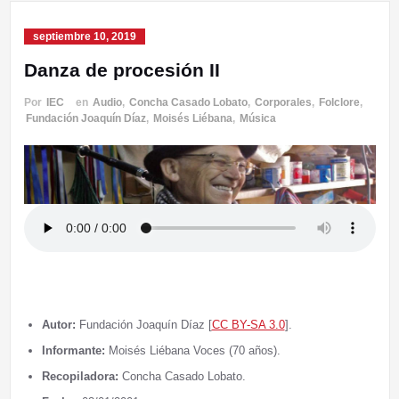
septiembre 10, 2019
Danza de procesión II
Por
IEC
en
Audio
,
Concha Casado Lobato
,
Corporales
,
Folclore
,
Fundación Joaquín Díaz
,
Moisés Liébana
,
Música
Autor:
Fundación Joaquín Díaz [
CC BY-SA 3.0
].
Informante:
Moisés Liébana Voces (70 años).
Recopiladora:
Concha Casado Lobato.