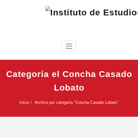
Saltar
al
contenido
IEC
Instituto de Estudios Cabreireses
Categoría el Concha Casado
Lobato
Inicio
Archivo por categoría "Concha Casado Lobato"