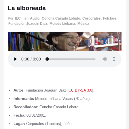
La alboreada
Por
IEC
en
Audio
,
Concha Casado Lobato
,
Corporales
,
Folclore
,
Fundación Joaquín Díaz
,
Moisés Liébana
,
Música
Autor:
Fundación Joaquín Díaz [
CC BY-SA 3.0
].
Informante:
Moisés Liébana Voces (70 años).
Recopiladora:
Concha Casado Lobato.
Fecha:
03/01/2001.
Lugar:
Corporales (Trueitas), León.