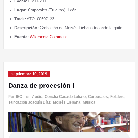
Fecha:
03/01/2001.
Lugar:
Corporales (Trueitas), León.
Track:
ATO_00597_23.
Descripción:
Grabación de Moisés Liébana tocando la gaita.
Fuente:
Wikimedia Commons
.
septiembre 10, 2019
Danza de procesión I
Por
IEC
en
Audio
,
Concha Casado Lobato
,
Corporales
,
Folclore
,
Fundación Joaquín Díaz
,
Moisés Liébana
,
Música