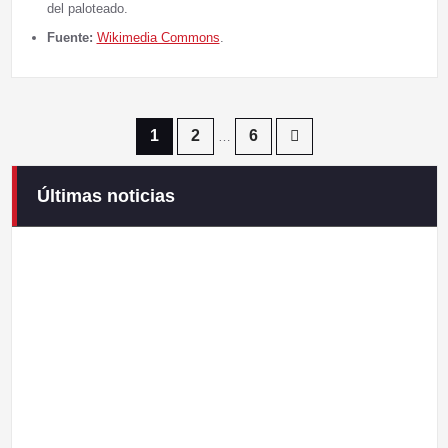
del paloteado.
Fuente:
Wikimedia Commons
.
Paginación
1
2
6
…
de
Últimas noticias
Campaneirus 2026
entradas