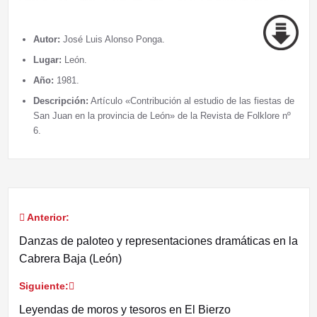
Autor:
José Luis Alonso Ponga.
Lugar:
León.
Año:
1981.
Descripción:
Artículo «Contribución al estudio de las fiestas de
San Juan en la provincia de León» de la Revista de Folklore nº
6.
Anterior:
Navegación
Danzas de paloteo y representaciones dramáticas en la
de
Cabrera Baja (León)
entradas
Siguiente:
Leyendas de moros y tesoros en El Bierzo