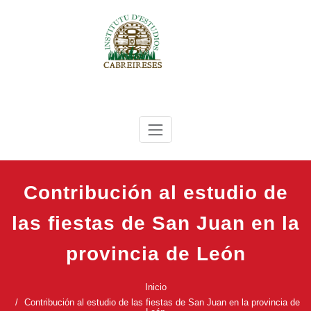
Saltar
al
contenido
IEC
Instituto de Estudios Cabreireses
Contribución al estudio de
las fiestas de San Juan en la
provincia de León
Inicio
Contribución al estudio de las fiestas de San Juan en la provincia de