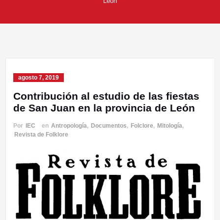
León
agosto 7, 2019
Contribución al estudio de las fiestas
de San Juan en la provincia de León
Por
IEC
en
Antropología
,
Documentos
,
Folclore
,
Mitología
,
Revista de Folklore