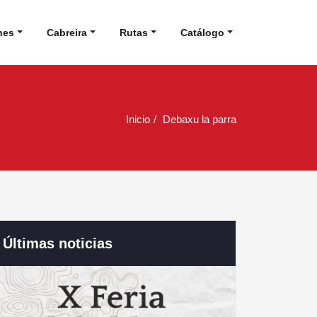
nes
Cabreira
Rutas
Catálogo
Inicio
Debaxu la parra
Últimas noticias