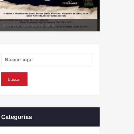
II Alcuentru Cabreira-Senabria
Categorías