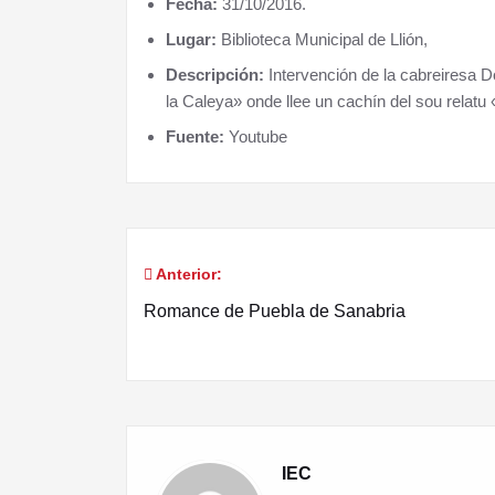
Fecha:
31/10/2016.
Lugar:
Biblioteca Municipal de Llión,
Descripción:
Intervención de la cabreiresa Do
la Caleya» onde llee un cachín del sou relatu
Fuente:
Youtube
Anterior:
Navegación
Romance de Puebla de Sanabria
de
entradas
IEC