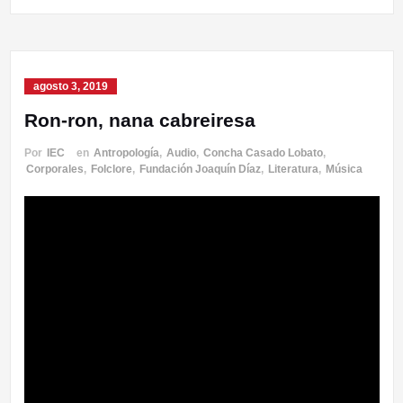
agosto 3, 2019
Ron-ron, nana cabreiresa
Por
IEC
en
Antropología
,
Audio
,
Concha Casado Lobato
,
Corporales
,
Folclore
,
Fundación Joaquín Díaz
,
Literatura
,
Música