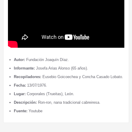
Autor:
Fundación Joaquín Díaz.
Informante:
Josefa Arias Alonso (65 años).
Recopiladores:
Eusebio Goicoechea y Concha Casado Lobato.
Fecha:
13/07/1976.
Lugar:
Corporales (Trueitas), León.
Descripción:
Ron-ron, nana tradicional cabreiresa.
Fuente:
Youtube