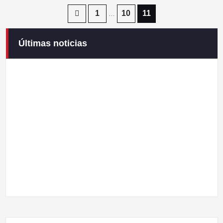
Paginación
1
10
11
…
de
Últimas noticias
Campaneirus 2026
entradas