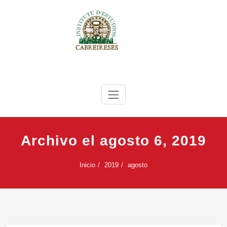
Saltar
al
contenido
IEC
Instituto de Estudios Cabreireses
Archivo el agosto 6, 2019
Inicio
2019
agosto