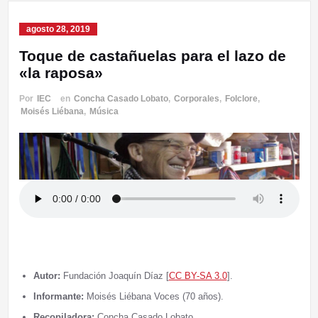
agosto 28, 2019
Toque de castañuelas para el lazo de
«la raposa»
Por
IEC
en
Concha Casado Lobato
,
Corporales
,
Folclore
,
Moisés Liébana
,
Música
Autor:
Fundación Joaquín Díaz [
CC BY-SA 3.0
].
Informante:
Moisés Liébana Voces (70 años).
Recopiladora:
Concha Casado Lobato.