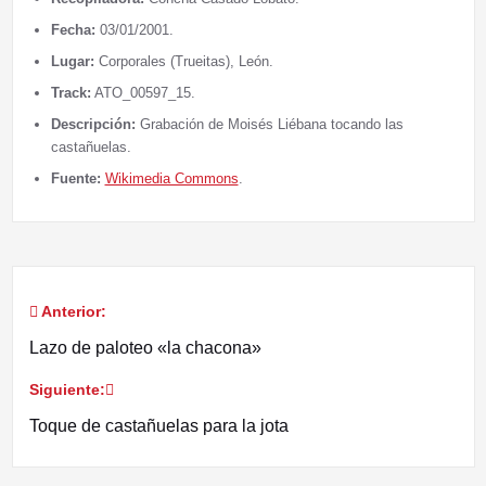
Fecha:
03/01/2001.
Lugar:
Corporales (Trueitas), León.
Track:
ATO_00597_15.
Descripción:
Grabación de Moisés Liébana tocando las
castañuelas.
Fuente:
Wikimedia Commons
.
Anterior:
Navegación
Lazo de paloteo «la chacona»
de
Siguiente:
entradas
Toque de castañuelas para la jota