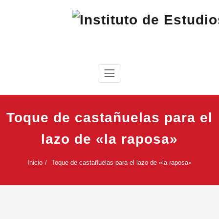
Saltar
al
contenido
IEC
Instituto de Estudios Cabreireses
Toque de castañuelas para el
lazo de «la raposa»
Inicio
Toque de castañuelas para el lazo de «la raposa»