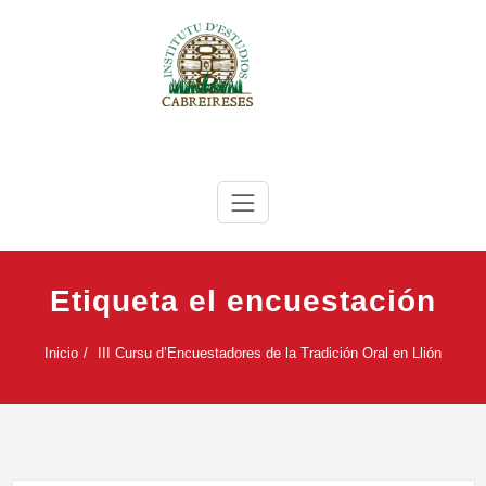
Saltar
al
contenido
IEC
Instituto de Estudios Cabreireses
Etiqueta el encuestación
Inicio
III Cursu d’Encuestadores de la Tradición Oral en Llión