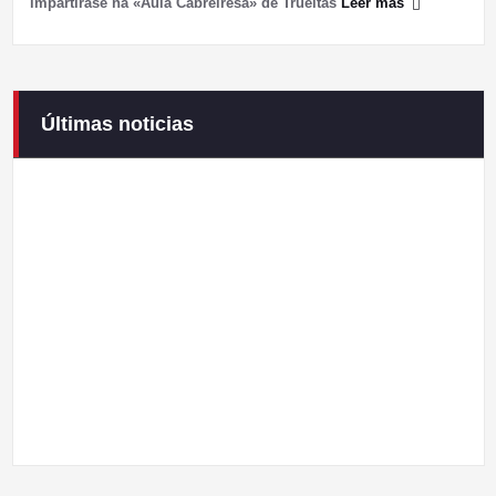
impartiráse na «Aula Cabreiresa» de Trueitas
Leer más
Últimas noticias
Campaneirus 2026