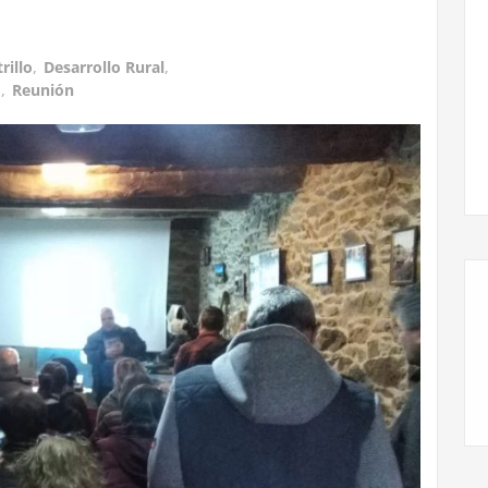
rillo
,
Desarrollo Rural
,
o
,
Reunión
Llegamos a la X edición de la Feria del Llibru de
Cabreira