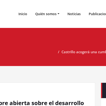
 de Estudios Cabreireses
Inicio
Quién somos
Noticias
Publicacio
Castrillo acogerá una cumb
C
re abierta sobre el desarrollo