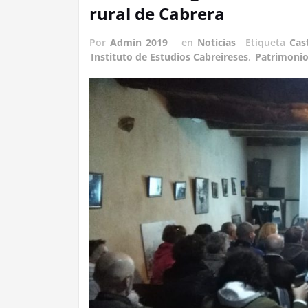
rural de Cabrera
Por
Admin_2019_
en
Noticias
Etiqueta
Cast
Instituto de Estudios Cabreireses
,
Patrimoni
III Alcuentru Cabreira-Senabria