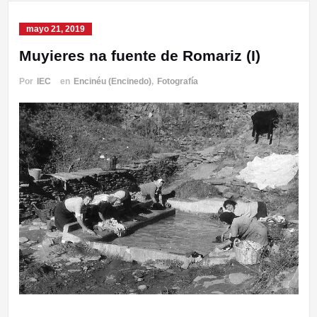
mayo 21, 2019
Muyieres na fuente de Romariz (I)
Por
IEC
en
Encinéu (Encinedo)
,
Fotografía