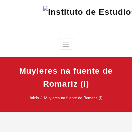
Saltar
al
contenido
IEC
Instituto de Estudios Cabreireses
Muyieres na fuente de
Romariz (I)
Inicio
Muyieres na fuente de Romariz (I)