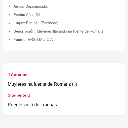
Autor:
Desconocido.
Fecha:
Años 60.
Lugar:
Encinéu (Encinedo).
Descripción:
Muyieres llavando na fuente de Romariz.
Fuente:
RRSS-M.J.C.A.
Anterior:
Navegación
Muyieres na fuente de Romariz (II)
de
Siguiente:
entradas
Puente viejo de Truchas