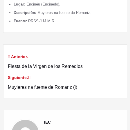
Lugar:
Encinéu (Encinedo).
Descripción:
Muyieres na fuente de Romariz.
Fuente:
RRSS-J.M.M.R.
Anterior:
Navegación
Fiesta de la Virgen de los Remedios
de
Siguiente:
entradas
Muyieres na fuente de Romariz (I)
IEC