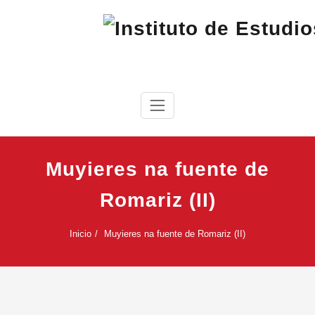
Saltar
al
contenido
IEC
Instituto de Estudios Cabreireses
Muyieres na fuente de
Romariz (II)
Inicio
Muyieres na fuente de Romariz (II)