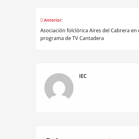
Anterior:
Navegación
Asociación folclórica Aires del Cabrera en 
de
programa de TV Cantadera
entradas
IEC