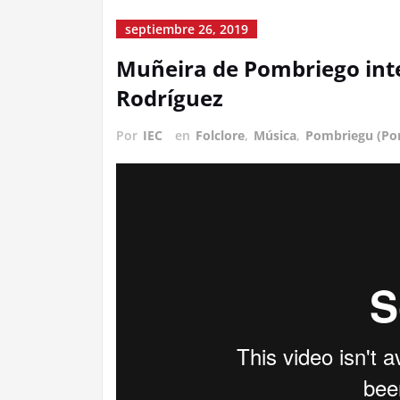
septiembre 26, 2019
Muñeira de Pombriego inte
Rodríguez
Por
IEC
en
Folclore
,
Música
,
Pombriegu (Po
III Alcuentru Cabreira-Senabria