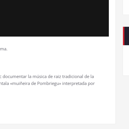
sma.
 documentar la música de raiz tradicional de la
entala «muiñeira de Pombriegu» interpretada por