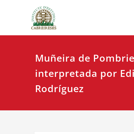
Saltar
IEC
Instituto
al
contenido
Muñeira de Pombri
interpretada por Ed
Rodríguez