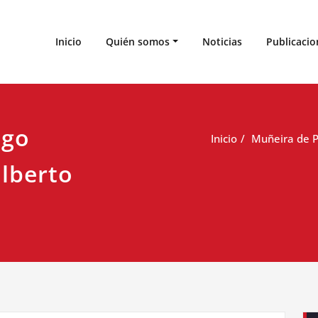
 de Estudios Cabreireses
Inicio
Quién somos
Noticias
Publicacio
ego
Inicio
Muñeira de P
ilberto