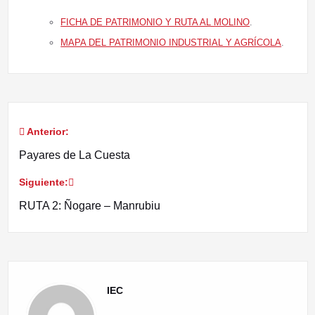
FICHA DE PATRIMONIO Y RUTA AL MOLINO
.
MAPA DEL PATRIMONIO INDUSTRIAL Y AGRÍCOLA
.
Anterior:
Navegación
Payares de La Cuesta
de
Siguiente:
entradas
RUTA 2: Ñogare – Manrubiu
IEC