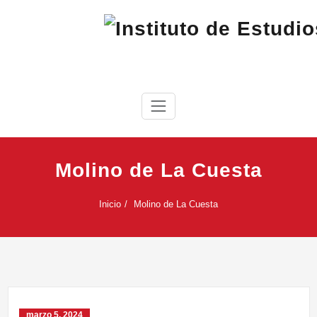
Saltar
al
contenido
IEC
Instituto de Estudios Cabreireses
Molino de La Cuesta
Inicio
Molino de La Cuesta
marzo 5, 2024