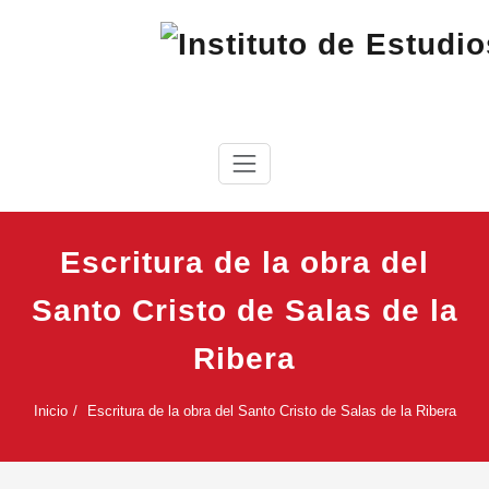
Saltar
al
contenido
IEC
Instituto de Estudios Cabreireses
Escritura de la obra del
Santo Cristo de Salas de la
Ribera
Inicio
Escritura de la obra del Santo Cristo de Salas de la Ribera